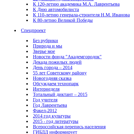
К 120-летию академика М.А. Лаврентьева
К Дню автомобилиста
К 110-летию генерала-строителя Н.М. Иванова
К 80-летию Великой Победы
Спецпроект
Без рубрики
Природа и мы
Зверье мое
Новости фонда "Академгородок"
Декада пожилых людей
День города – 2014
55 лет Советскому району
Новогодняя сказка
Обсуждаем технопарк
Интернеделя
Тотальный диктант – 2015
Год учителя
Год Лаврентьева
Факел-2012
2014 год культуры
2015 - год литературы
Всероссийская перепись населения
ГИБДД информирует