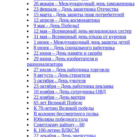
26 января – Международный день таможенника
23 февраля – День защитника Отечества
15 марта - День защиты прав потребителей
12 апреля – День космонавтики
9 мая – День Победы!
12 мая – Всемирный день медицинских сестер
31 мая – Всемирный день отказа от курения
1 июня – Международный день защиты детей
8 июня – День социального работника
22 июня – День памяти и скорби
29 июня - День изобретателя и
рационализатора
27 июля – День работника торговли
9 августа – День строителя
5 октября - День учителя
23 октября – День работника рекламы
10 ноября – День сотрудника ОВД
22 ноября – День матери
65 лет Великой Победе
К 70-летию Великой победы
В колонне бессмертного полка
Юбиляры победного года
Советскому району – 60
К 100-летию ВЛКСМ
22 декабря – День энергетика