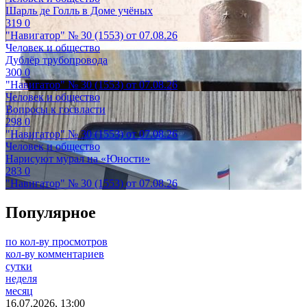
Шарль де Голль в Доме учёных
319
0
"Навигатор" № 30 (1553) от 07.08.26
Человек и общество
Дублёр трубопровода
300
0
"Навигатор" № 30 (1553) от 07.08.26
Человек и общество
Вопросы к госвласти
298
0
"Навигатор" № 30 (1553) от 07.08.26
Человек и общество
Нарисуют мурал на «Юности»
283
0
"Навигатор" № 30 (1553) от 07.08.26
Популярное
по кол-ву просмотров
кол-ву комментариев
сутки
неделя
месяц
16.07.2026, 13:00