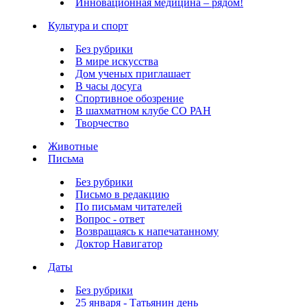
Инновационная медицина – рядом!
Культура и спорт
Без рубрики
В мире искусства
Дом ученых приглашает
В часы досуга
Спортивное обозрение
В шахматном клубе СО РАН
Творчество
Животные
Письма
Без рубрики
Письмо в редакцию
По письмам читателей
Вопрос - ответ
Возвращаясь к напечатанному
Доктор Навигатор
Даты
Без рубрики
25 января - Татьянин день