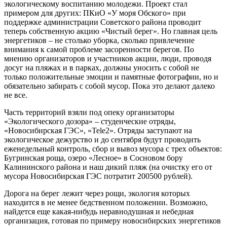
экологическому воспитанию молодежи. Проект стал
примером для других: ПКиО «У моря Обского» при
поддержке администрации Советского района проводит
теперь собственную акцию «Чистый берег». Но главная цель
энергетиков – не столько уборка, сколько привлечение
внимания к самой проблеме засоренности берегов. По
мнению организаторов и участников акции, люди, проводя
досуг на пляжах и в парках, должны уносить с собой не
только положительные эмоции и памятные фотографии, но и
обязательно забирать с собой мусор. Пока это делают далеко
не все.
Часть территорий взяли под опеку организаторы
«Экологического дозора» – студенческие отряды,
«Новосибирская ГЭС», «Tele2». Отряды заступают на
экологическое дежурство и до сентября будут проводить
еженедельный контроль, сбор и вывоз мусора с трех объектов:
Бугринская роща, озеро «Лесное» в Сосновом бору
Калининского района и наш дикий пляж (на очистку его от
мусора Новосибирская ГЭС потратит 200500 рублей).
Дорога на берег лежит через рощи, экология которых
находится в не менее бедственном положении. Возможно,
найдется еще какая-нибудь неравнодушная и небедная
организация, готовая по примеру новосибирских энергетиков