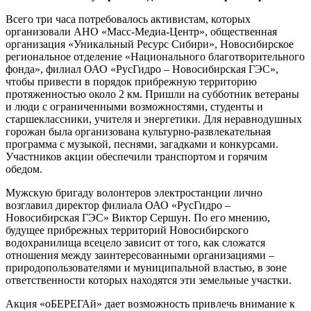
Всего три часа потребовалось активистам, которых
организовали АНО «Масс-Медиа-Центр», общественная
организация «Уникальный Ресурс Сибири», Новосибирское
региональное отделение «Национального благотворительного
фонда», филиал ОАО «РусГидро – Новосибирская ГЭС»,
чтобы привести в порядок прибрежную территорию
протяженностью около 2 км. Пришли на субботник ветераны
и люди с ограниченными возможностями, студенты и
старшеклассники, учителя и энергетики. Для неравнодушных
горожан была организована культурно-развлекательная
программа с музыкой, песнями, загадками и конкурсами.
Участников акции обеспечили транспортом и горячим
обедом.
Мужскую бригаду волонтеров электростанции лично
возглавил директор филиала ОАО «РусГидро –
Новосибирская ГЭС» Виктор Сершун. По его мнению,
будущее прибрежных территорий Новосибирского
водохранилища всецело зависит от того, как сложатся
отношения между заинтересованными организациями –
природопользователями и муниципальной властью, в зоне
ответственности которых находятся эти земельные участки.
Акция «оБЕРЕГАй» дает возможность привлечь внимание к