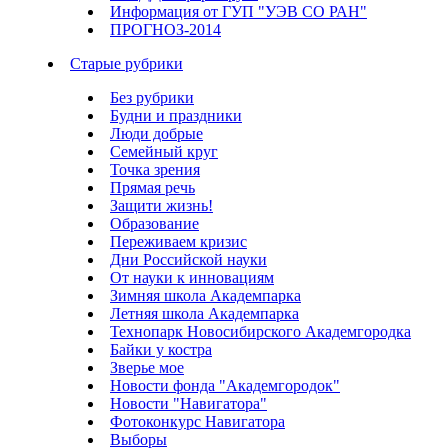
Информация от ГУП "УЭВ СО РАН"
ПРОГНОЗ-2014
Старые рубрики
Без рубрики
Будни и праздники
Люди добрые
Семейный круг
Точка зрения
Прямая речь
Защити жизнь!
Образование
Переживаем кризис
Дни Российской науки
От науки к инновациям
Зимняя школа Академпарка
Летняя школа Академпарка
Технопарк Новосибирского Академгородка
Байки у костра
Зверье мое
Новости фонда "Академгородок"
Новости "Навигатора"
Фотоконкурс Навигатора
Выборы