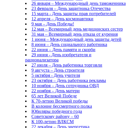
26 января – Международный день таможенника
23 февраля – День защитника Отечества
15 марта - День защиты прав потребителей
12 апреля – День космонавтики
9 мая – День Победы!
12 мая – Всемирный день медицинских сестер
31 мая – Всемирный день отказа от курения
1 июня – Международный день защиты детей
8 июня – День социального работника
22 июня – День памяти и скорби
29 июня - День изобретателя и
рационализатора
27 июля – День работника торговли
9 августа – День строителя
5 октября - День учителя
23 октября – День работника рекламы
10 ноября – День сотрудника ОВД
22 ноября – День матери
65 лет Великой Победе
К 70-летию Великой победы
В колонне бессмертного полка
Юбиляры победного года
Советскому району – 60
К 100-летию ВЛКСМ
22 декабря – День энергетика