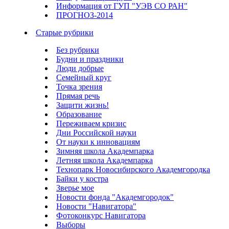
Информация от ГУП "УЭВ СО РАН"
ПРОГНОЗ-2014
Старые рубрики
Без рубрики
Будни и праздники
Люди добрые
Семейный круг
Точка зрения
Прямая речь
Защити жизнь!
Образование
Переживаем кризис
Дни Российской науки
От науки к инновациям
Зимняя школа Академпарка
Летняя школа Академпарка
Технопарк Новосибирского Академгородка
Байки у костра
Зверье мое
Новости фонда "Академгородок"
Новости "Навигатора"
Фотоконкурс Навигатора
Выборы