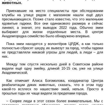
животных.
Приехавшие на место специалисты при обследовании
клумбы на улице рядом с магазином нашли ещё двух
пресмыкающихся. Позже стало известно, что это маленькие
ядовитые гадюки. Все они одинакового размера и сейчас
линяют, а значит, это выводок 2022 года. Обычно змеи
выбирают для жизни отдалённые места. В центре
Академгородка семейство было обнаружено впервые.
Пока змеи находятся у волонтёров ЦРДЖ, а как только
полностью сбросят шкуру, их вывезут за город, чтобы гадюки
не представляли никакой угрозы для людей, а люди – для
них.
Между тем спустя несколько дней в Советском районе
видели ещё одну змейку, длиной 10-15 см, уже на улице
Академической.
Как отмечает Алиса Богомолова, координатор Центра
реабилитации диких животных, сказать, что в этом году
какой-то всплеск по нашествию змей, нельзя. Просто в
прошлые годы их чаще видели за пределами города.
– Скорее люди в этот сезон более внимательные. Мы с