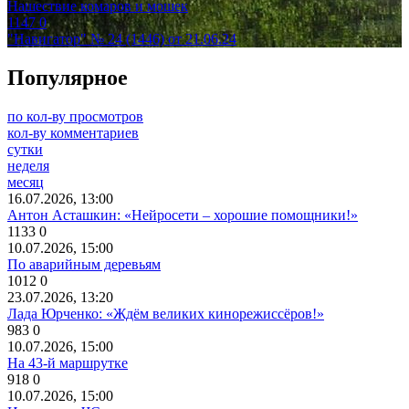
Нашествие комаров и мошек
1147
0
"Навигатор" № 24 (1446) от 21.06.24
Популярное
по кол-ву просмотров
кол-ву комментариев
сутки
неделя
месяц
16.07.2026, 13:00
Антон Асташкин: «Нейросети – хорошие помощники!»
1133
0
10.07.2026, 15:00
По аварийным деревьям
1012
0
23.07.2026, 13:20
Лада Юрченко: «Ждём великих кинорежиссёров!»
983
0
10.07.2026, 15:00
На 43-й маршрутке
918
0
10.07.2026, 15:00