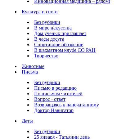
Инновационная медицина – рядом!
Культура и спорт
Без рубрики
В мире искусства
Дом ученых приглашает
В часы досуга
Спортивное обозрение
В шахматном клубе СО РАН
Творчество
Животные
Письма
Без рубрики
Письмо в редакцию
По письмам читателей
Вопрос - ответ
Возвращаясь к напечатанному
Доктор Навигатор
Даты
Без рубрики
25 января - Татьянин день