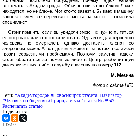
коллегами постоянно обсуждаем, почему гадюк начали
встречать в Академгородке. Обычно они за посёлком Ложок
находятся, но не ближе. Мог кто-то завезти. Бывает, в машину
заползёт змея, её перевозят с места на место, – отметила
специалист.
Стоит помнить: если вы увидели змею, не нужно пытаться
её потрогать или сфотографировать. Яд гадюк для взрослого
человека не смертелен, однако доставить хлопот со
здоровьем может. А вот детям и животным встреча со змеёй
грозит серьёзными проблемами. Поэтому, заметив гадюку,
стоит обратиться за помощью либо в Центр реабилитации
диких животных, либо в службу спасения по номеру
112
.
М. Мезина
Фото с сайта НГС
Теги:
#Академгородок
#Новосибирск
#газета_Навигатор
#Человек и общество
#Природа и мы
#статья №28947
Распечатать статью
Поделиться:
1392
0