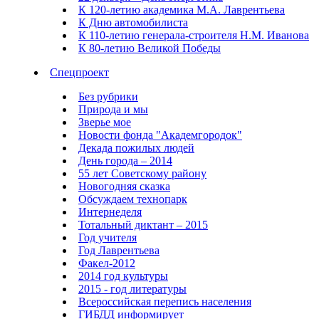
К 120-летию академика М.А. Лаврентьева
К Дню автомобилиста
К 110-летию генерала-строителя Н.М. Иванова
К 80-летию Великой Победы
Спецпроект
Без рубрики
Природа и мы
Зверье мое
Новости фонда "Академгородок"
Декада пожилых людей
День города – 2014
55 лет Советскому району
Новогодняя сказка
Обсуждаем технопарк
Интернеделя
Тотальный диктант – 2015
Год учителя
Год Лаврентьева
Факел-2012
2014 год культуры
2015 - год литературы
Всероссийская перепись населения
ГИБДД информирует