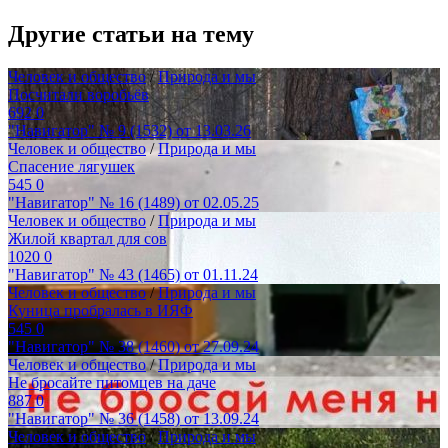
Другие статьи на тему
Человек и общество
/
Природа и мы
Посчитали воробьёв
692
0
"Навигатор" № 9 (1532) от 13.03.26
Человек и общество
/
Природа и мы
Спасение лягушек
545
0
"Навигатор" № 16 (1489) от 02.05.25
Человек и общество
/
Природа и мы
Жилой квартал для сов
1020
0
"Навигатор" № 43 (1465) от 01.11.24
Человек и общество
/
Природа и мы
Куница пробралась в ИЯФ
545
0
"Навигатор" № 38 (1460) от 27.09.24
Человек и общество
/
Природа и мы
Не бросайте питомцев на даче
887
0
"Навигатор" № 36 (1458) от 13.09.24
Человек и общество
/
Природа и мы