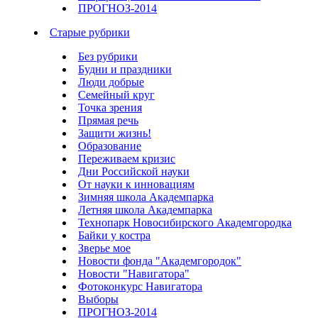
ПРОГНОЗ-2014
Старые рубрики
Без рубрики
Будни и праздники
Люди добрые
Семейный круг
Точка зрения
Прямая речь
Защити жизнь!
Образование
Переживаем кризис
Дни Российской науки
От науки к инновациям
Зимняя школа Академпарка
Летняя школа Академпарка
Технопарк Новосибирского Академгородка
Байки у костра
Зверье мое
Новости фонда "Академгородок"
Новости "Навигатора"
Фотоконкурс Навигатора
Выборы
ПРОГНОЗ-2014