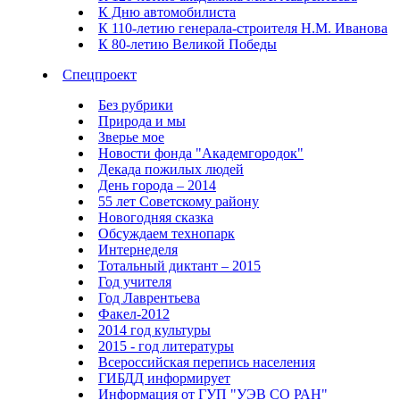
К Дню автомобилиста
К 110-летию генерала-строителя Н.М. Иванова
К 80-летию Великой Победы
Спецпроект
Без рубрики
Природа и мы
Зверье мое
Новости фонда "Академгородок"
Декада пожилых людей
День города – 2014
55 лет Советскому району
Новогодняя сказка
Обсуждаем технопарк
Интернеделя
Тотальный диктант – 2015
Год учителя
Год Лаврентьева
Факел-2012
2014 год культуры
2015 - год литературы
Всероссийская перепись населения
ГИБДД информирует
Информация от ГУП "УЭВ СО РАН"