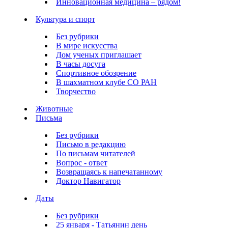
Инновационная медицина – рядом!
Культура и спорт
Без рубрики
В мире искусства
Дом ученых приглашает
В часы досуга
Спортивное обозрение
В шахматном клубе СО РАН
Творчество
Животные
Письма
Без рубрики
Письмо в редакцию
По письмам читателей
Вопрос - ответ
Возвращаясь к напечатанному
Доктор Навигатор
Даты
Без рубрики
25 января - Татьянин день