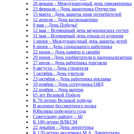
26 января – Международный день таможенника
23 февраля – День защитника Отечества
15 марта - День защиты прав потребителей
12 апреля – День космонавтики
9 мая – День Победы!
12 мая – Всемирный день медицинских сестер
31 мая – Всемирный день отказа от курения
1 июня – Международный день защиты детей
8 июня – День социального работника
22 июня – День памяти и скорби
29 июня - День изобретателя и рационализатора
27 июля – День работника торговли
9 августа – День строителя
5 октября - День учителя
23 октября – День работника рекламы
10 ноября – День сотрудника ОВД
22 ноября – День матери
65 лет Великой Победе
К 70-летию Великой победы
В колонне бессмертного полка
Юбиляры победного года
Советскому району – 60
К 100-летию ВЛКСМ
22 декабря – День энергетика
К 120-летию академика М.А. Лаврентьева