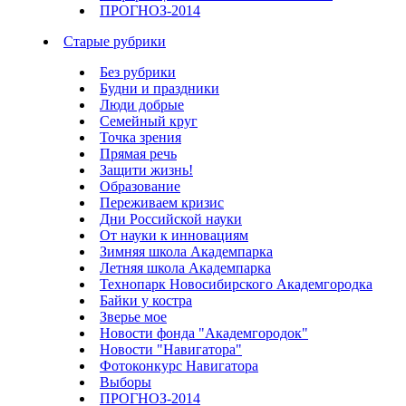
ПРОГНОЗ-2014
Старые рубрики
Без рубрики
Будни и праздники
Люди добрые
Семейный круг
Точка зрения
Прямая речь
Защити жизнь!
Образование
Переживаем кризис
Дни Российской науки
От науки к инновациям
Зимняя школа Академпарка
Летняя школа Академпарка
Технопарк Новосибирского Академгородка
Байки у костра
Зверье мое
Новости фонда "Академгородок"
Новости "Навигатора"
Фотоконкурс Навигатора
Выборы
ПРОГНОЗ-2014