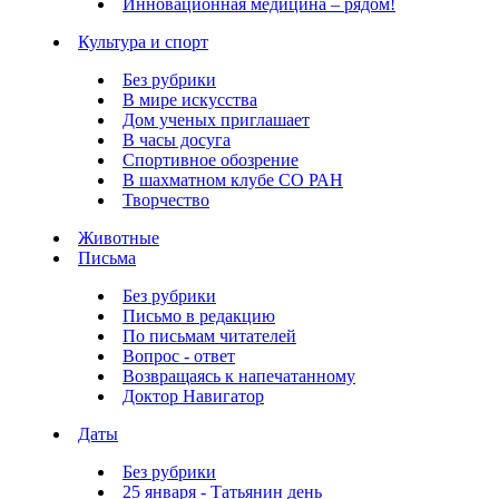
Инновационная медицина – рядом!
Культура и спорт
Без рубрики
В мире искусства
Дом ученых приглашает
В часы досуга
Спортивное обозрение
В шахматном клубе СО РАН
Творчество
Животные
Письма
Без рубрики
Письмо в редакцию
По письмам читателей
Вопрос - ответ
Возвращаясь к напечатанному
Доктор Навигатор
Даты
Без рубрики
25 января - Татьянин день