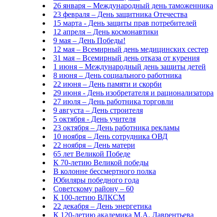
26 января – Международный день таможенника
23 февраля – День защитника Отечества
15 марта - День защиты прав потребителей
12 апреля – День космонавтики
9 мая – День Победы!
12 мая – Всемирный день медицинских сестер
31 мая – Всемирный день отказа от курения
1 июня – Международный день защиты детей
8 июня – День социального работника
22 июня – День памяти и скорби
29 июня - День изобретателя и рационализатора
27 июля – День работника торговли
9 августа – День строителя
5 октября - День учителя
23 октября – День работника рекламы
10 ноября – День сотрудника ОВД
22 ноября – День матери
65 лет Великой Победе
К 70-летию Великой победы
В колонне бессмертного полка
Юбиляры победного года
Советскому району – 60
К 100-летию ВЛКСМ
22 декабря – День энергетика
К 120-летию академика М.А. Лаврентьева