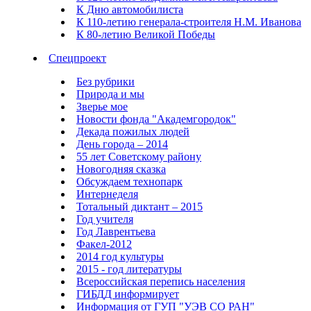
К Дню автомобилиста
К 110-летию генерала-строителя Н.М. Иванова
К 80-летию Великой Победы
Спецпроект
Без рубрики
Природа и мы
Зверье мое
Новости фонда "Академгородок"
Декада пожилых людей
День города – 2014
55 лет Советскому району
Новогодняя сказка
Обсуждаем технопарк
Интернеделя
Тотальный диктант – 2015
Год учителя
Год Лаврентьева
Факел-2012
2014 год культуры
2015 - год литературы
Всероссийская перепись населения
ГИБДД информирует
Информация от ГУП "УЭВ СО РАН"