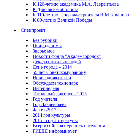
К 120-летию академика М.А. Лаврентьева
К Дню автомобилиста
К 110-летию генерала-строителя Н.М. Иванова
К 80-летию Великой Победы
Спецпроект
Без рубрики
Природа и мы
Зверье мое
Новости фонда "Академгородок"
Декада пожилых людей
День города – 2014
55 лет Советскому району
Новогодняя сказка
Обсуждаем технопарк
Интернеделя
Тотальный диктант – 2015
Год учителя
Год Лаврентьева
Факел-2012
2014 год культуры
2015 - год литературы
Всероссийская перепись населения
ГИБДД информирует