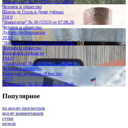
"Навигатор" № 30 (1553) от 07.08.26
Человек и общество
Шарль де Голль в Доме учёных
218
0
"Навигатор" № 30 (1553) от 07.08.26
Человек и общество
Дублёр трубопровода
203
0
"Навигатор" № 30 (1553) от 07.08.26
Человек и общество
Вопросы к госвласти
194
0
"Навигатор" № 30 (1553) от 07.08.26
Человек и общество
Нарисуют мурал на «Юности»
197
0
"Навигатор" № 30 (1553) от 07.08.26
Популярное
по кол-ву просмотров
кол-ву комментариев
сутки
неделя