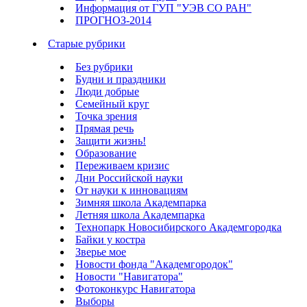
Информация от ГУП "УЭВ СО РАН"
ПРОГНОЗ-2014
Старые рубрики
Без рубрики
Будни и праздники
Люди добрые
Семейный круг
Точка зрения
Прямая речь
Защити жизнь!
Образование
Переживаем кризис
Дни Российской науки
От науки к инновациям
Зимняя школа Академпарка
Летняя школа Академпарка
Технопарк Новосибирского Академгородка
Байки у костра
Зверье мое
Новости фонда "Академгородок"
Новости "Навигатора"
Фотоконкурс Навигатора
Выборы