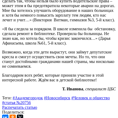
сделать так, чтобы нельзя было купить водительские права –
может этим я бы предотвратила некоторые аварии на дорогах.
Мне бы хотелось улучшить оборудование в наших больницах
и хотя бы немного повысить зарплату тем людям, кто нас
лечит и учит…» (Виктория
Витман, гимназия №3, 5-й класс).
«Я бы следила за порядком. В школе изменила бы
обстановку,
сделала ремонт в библиотеке. Проверила бы больницы. Не
знаю как, но хотела бы, чтобы кризис закончился…» (Дарья
Афанасьева, школа №61, 5-й класс).
Возможно, когда эти дети вырастут, они займут депутатские
кресла и смогут осуществить свои мечты. Но то, что они
станут достойными гражданами нашей страны, мы нисколько
не сомневаемся.
Благодарим всех ребят, которые приняли участие в этой
интересной работе. Ждём вас в детской библиотеке!
Т. Иванова
,
специалист ЦБС
Теги:
#Академгородок
#Новосибирск
#Человек и общество
#статья №20756
Распечатать статью
Поделиться: