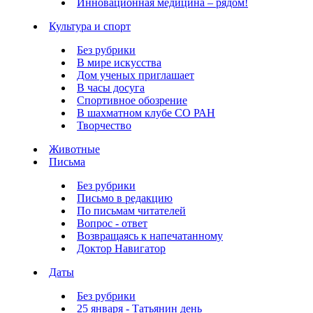
Инновационная медицина – рядом!
Культура и спорт
Без рубрики
В мире искусства
Дом ученых приглашает
В часы досуга
Спортивное обозрение
В шахматном клубе СО РАН
Творчество
Животные
Письма
Без рубрики
Письмо в редакцию
По письмам читателей
Вопрос - ответ
Возвращаясь к напечатанному
Доктор Навигатор
Даты
Без рубрики
25 января - Татьянин день