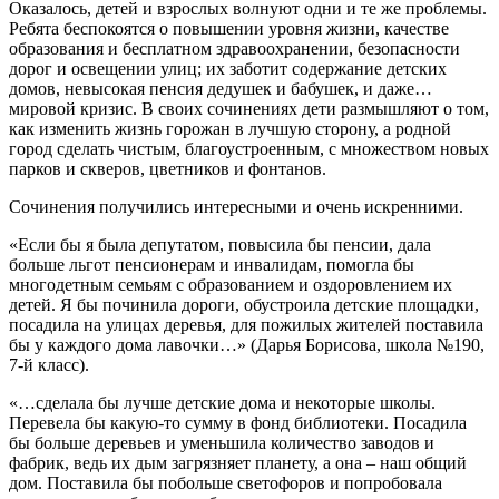
Оказалось, детей и взрослых волнуют одни и те же проблемы.
Ребята беспокоятся о повышении уровня жизни, качестве
образования и бесплатном здравоохранении, безопасности
дорог и освещении улиц; их заботит содержание детских
домов, невысокая пенсия дедушек и бабушек, и даже…
мировой кризис. В своих сочинениях дети размышляют о том,
как изменить жизнь горожан в лучшую сторону, а родной
город сделать чистым, благоустроенным, с множеством новых
парков и скверов, цветников и фонтанов.
Сочинения получились интересными и очень искренними.
«Если бы я была депутатом, повысила бы пенсии, дала
больше льгот пенсионерам и инвалидам, помогла бы
многодетным семьям с образованием и оздоровлением их
детей. Я бы починила дороги, обустроила детские площадки,
посадила на улицах деревья, для пожилых жителей поставила
бы у каждого дома лавочки…» (Дарья Борисова, школа №190,
7-й класс).
«…сделала бы лучше детские дома и некоторые школы.
Перевела бы какую-то сумму в фонд библиотеки. Посадила
бы больше деревьев и уменьшила количество заводов и
фабрик, ведь их дым загрязняет планету, а она – наш общий
дом. Поставила бы побольше светофоров и попробовала