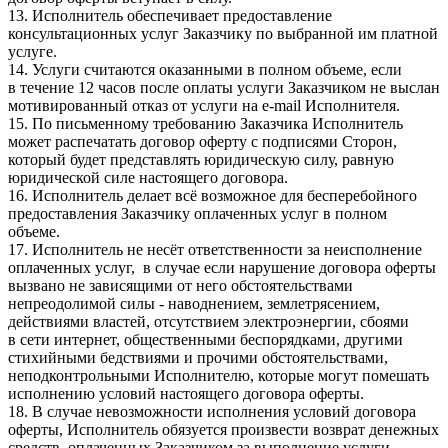
13. Исполнитель обеспечивает предоставление
консультационных услуг Заказчику по выбранной им платной
услуге.
14. Услуги считаются оказанными в полном объеме, если
в течение 12 часов после оплаты услуги Заказчиком не выслан
мотивированный отказ от услуги на e-mail Исполнителя.
15. По письменному требованию Заказчика Исполнитель
может распечатать договор оферту с подписями Сторон,
который будет представлять юридическую силу, равную
юридической силе настоящего договора.
16. Исполнитель делает всё возможное для бесперебойного
предоставления Заказчику оплаченных услуг в полном
объеме.
17. Исполнитель не несёт ответственности за неисполнение
оплаченных услуг, в случае если нарушение договора оферты
вызвано не зависящими от него обстоятельствами
непреодолимой силы - наводнением, землетрясением,
действиями властей, отсутствием электроэнергии, сбоями
в сети интернет, общественными беспорядками, другими
стихийными бедствиями и прочими обстоятельствами,
неподконтрольными Исполнителю, которые могут помешать
исполнению условий настоящего договора оферты.
18. В случае невозможности исполнения условий договора
оферты, Исполнитель обязуется произвести возврат денежных
средств, оплаченных Заказчиком за выполнение услуги.