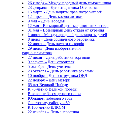
26 января – Международный день таможенника
23 февраля – День защитника Отечества
15 марта - День защиты прав потребителей
12 апреля – День космонавтики
9 мая – День Победы!
12 мая – Всемирный день медицинских сестер
31 мая – Всемирный день отказа от курения
1 июня – Международный день защиты детей
8 июня – День социального работника
22 июня – День памяти и скорби
29 июня - День изобретателя и
рационализатора
27 июля – День работника торговли
9 августа – День строителя
5 октября - День учителя
23 октября – День работника рекламы
10 ноября – День сотрудника ОВД
22 ноября – День матери
65 лет Великой Победе
К 70-летию Великой победы
В колонне бессмертного полка
Юбиляры победного года
Советскому району – 60
К 100-летию ВЛКСМ
22 декабря – День энергетика