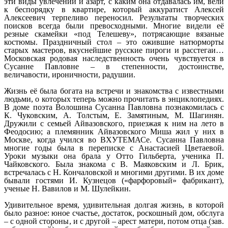
эти виды увлечений и азарт, с каким она отдавалась им, вели
к беспорядку в квартире, который аккуратист Алексей
Алексеевич терпеливо переносил. Результаты творческих
поисков всегда были превосходными. Многие видели её
резные скамейки «под Телешеву», потрясающие вязаные
костюмы. Праздничный стол – это ожившие натюрморты
старых мастеров, вкуснейшие русские пироги и расстегаи…
Московская родовая наследственность очень чувствуется в
Сусанне Павловне – в степенности, достоинстве,
величавости, ироничности, радушии.
Жизнь её была богата на встречи и знакомства с известными
людьми, о которых теперь можно прочитать в энциклопедиях.
В доме поэта Волошина Сусанна Павловна познакомилась с
К. Чуковским, А. Толстым, Е. Замятиным, М. Шагинян.
Дружили с семьей Айвазовского, приезжая к ним на лето в
Феодосию; а племянник Айвазовского Миша жил у них в
Москве, когда учился во ВХУТЕМАСе. Сусанна Павловна
многие годы была в переписке с Анастасией Цветаевой.
Уроки музыки она брала у Отто Гильберта, ученика П.
Чайковского. Была знакома с В. Маяковским и Л. Брик,
встречалась с Н. Кончаловской и многими другими. В их доме
бывали гостями И. Кузнецов («фарфоровый» фабрикант),
ученые Н. Вавилов и М. Шулейкин.
Удивительное время, удивительная долгая жизнь, в которой
было разное: юное счастье, достаток, роскошный дом, обслуга
– с одной стороны, и с другой – арест матери, потом отца (зав.