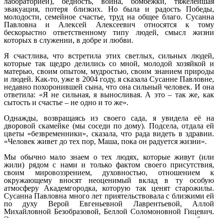
лабораторией), бедность, война, бомбежки, тяжелейшая
эвакуация, потеря близких. Но была и радость Победы,
молодости, семейное счастье, труд на общее благо. Сусанна
Павловна и Алексей Алексеевич относятся к тому
бескорыстно ответственному типу людей, смысл жизни
которых в служении, в добре и любви.
Я счастлива, что встретила этих светлых, сильных людей,
которые так щедро делились со мной, молодой хозяйкой и
матерью, своим опытом, мудростью, своим знанием природы
и людей. Как-то, уже в 2004 году, я сказала Сусанне Павловне,
недавно похоронившей сына, что она сильный человек. И она
ответила: «Я не сильная, я выносливая. А это – так же, как
сытость и счастье – не одно и то же».
Однажды, возвращаясь из своего сада, я увидела её на
дворовой скамейке (мы соседи по дому). Подсела, отдала ей
цветы «безвременники», сказала, что рада видеть в здравии.
«Человек живет до тех пор, Маша, пока он радуется жизни».
Мы обычно мало знаем о тех людях, которые живут (или
жили) рядом с нами и только фактом своего присутствия,
своим мировоззрением, духовностью, отношением к
окружающему вносят неоценимый вклад в ту особую
атмосферу Академгородка, которую так ценят старожилы.
Сусанна Павловна много лет приятельствовала с близкими ей
по духу Верой Евгеньевной Лаврентьевой, Аллой
Михайловной Безобразовой, Беллой Соломоновной Гицевич.