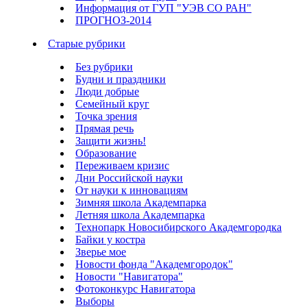
Информация от ГУП "УЭВ СО РАН"
ПРОГНОЗ-2014
Старые рубрики
Без рубрики
Будни и праздники
Люди добрые
Семейный круг
Точка зрения
Прямая речь
Защити жизнь!
Образование
Переживаем кризис
Дни Российской науки
От науки к инновациям
Зимняя школа Академпарка
Летняя школа Академпарка
Технопарк Новосибирского Академгородка
Байки у костра
Зверье мое
Новости фонда "Академгородок"
Новости "Навигатора"
Фотоконкурс Навигатора
Выборы