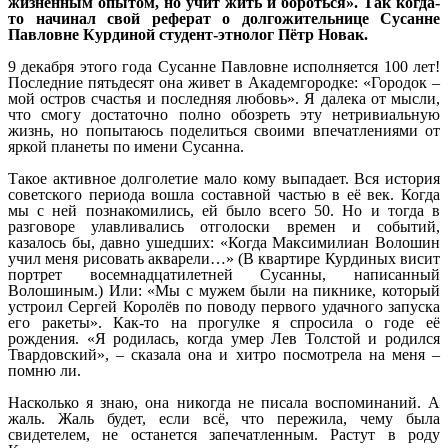
жизненным опытом, но учит жить и бороться». Так когда-
то начинал свой реферат о долгожительнице Сусанне
Павловне Курдиной студент-этнолог Пётр Новак.
9 декабря этого года Сусанне Павловне исполняется 100 лет!
Последние пятьдесят она живет в Академгородке: «Городок –
мой остров счастья и последняя любовь». Я далека от мысли,
что смогу достаточно полно обозреть эту нетривиальную
жизнь, но попытаюсь поделиться своими впечатлениями от
яркой планеты по имени Сусанна.
Такое активное долголетие мало кому выпадает. Вся история
советского периода вошла составной частью в её век. Когда
мы с ней познакомились, ей было всего 50. Но и тогда в
разговоре улавливались отголоски времен и событий,
казалось бы, давно ушедших: «Когда Максимилиан Волошин
учил меня рисовать акварели…» (В квартире Курдиных висит
портрет восемнадцатилетней Сусанны, написанный
Волошиным.) Или: «Мы с мужем были на пикнике, который
устроил Сергей Королёв по поводу первого удачного запуска
его ракеты». Как-то на прогулке я спросила о годе её
рождения. «Я родилась, когда умер Лев Толстой и родился
Твардовский», – сказала она и хитро посмотрела на меня –
помню ли.
Насколько я знаю, она никогда не писала воспоминаний. А
жаль. Жаль будет, если всё, что пережила, чему была
свидетелем, не останется запечатленным. Растут в роду