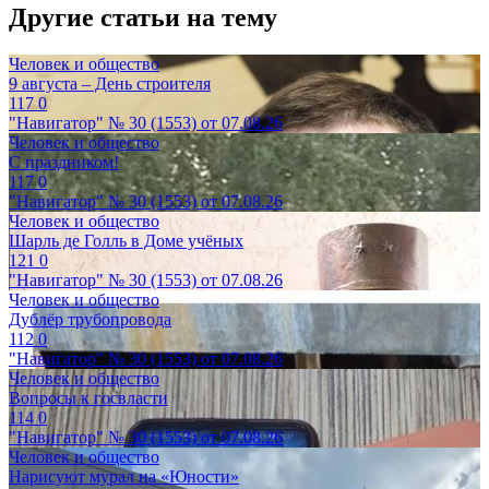
Другие статьи на тему
Человек и общество
9 августа – День строителя
117
0
"Навигатор" № 30 (1553) от 07.08.26
Человек и общество
С праздником!
117
0
"Навигатор" № 30 (1553) от 07.08.26
Человек и общество
Шарль де Голль в Доме учёных
121
0
"Навигатор" № 30 (1553) от 07.08.26
Человек и общество
Дублёр трубопровода
112
0
"Навигатор" № 30 (1553) от 07.08.26
Человек и общество
Вопросы к госвласти
114
0
"Навигатор" № 30 (1553) от 07.08.26
Человек и общество
Нарисуют мурал на «Юности»