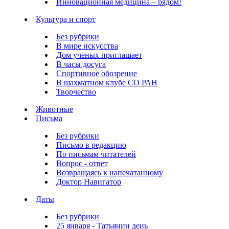
Инновационная медицина – рядом!
Культура и спорт
Без рубрики
В мире искусства
Дом ученых приглашает
В часы досуга
Спортивное обозрение
В шахматном клубе СО РАН
Творчество
Животные
Письма
Без рубрики
Письмо в редакцию
По письмам читателей
Вопрос - ответ
Возвращаясь к напечатанному
Доктор Навигатор
Даты
Без рубрики
25 января - Татьянин день