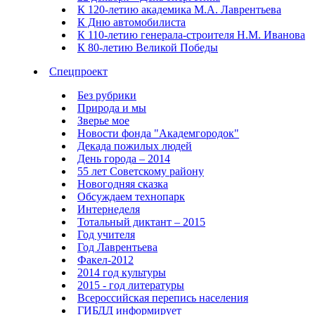
К 120-летию академика М.А. Лаврентьева
К Дню автомобилиста
К 110-летию генерала-строителя Н.М. Иванова
К 80-летию Великой Победы
Спецпроект
Без рубрики
Природа и мы
Зверье мое
Новости фонда "Академгородок"
Декада пожилых людей
День города – 2014
55 лет Советскому району
Новогодняя сказка
Обсуждаем технопарк
Интернеделя
Тотальный диктант – 2015
Год учителя
Год Лаврентьева
Факел-2012
2014 год культуры
2015 - год литературы
Всероссийская перепись населения
ГИБДД информирует