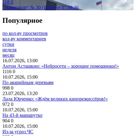
118
0
"Навигатор" № 30 (1553) от 07.08.26
Популярное
по кол-ву просмотров
кол-ву комментариев
сутки
неделя
месяц
16.07.2026, 13:00
Антон Асташкин: «Нейросети – хорошие помощники!»
1116
0
10.07.2026, 15:00
По аварийным деревьям
998
0
23.07.2026, 13:20
Лада Юрченко: «Ждём великих кинорежиссёров!»
972
0
10.07.2026, 15:00
На 43-й маршрутке
904
0
10.07.2026, 15:00
Из-за угроз ЧС