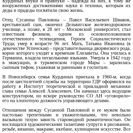
Курдиных внуки и правнуки – надежда на них, к тому же
вооруженных достижениями науки и техники, которым их
деды и прадеды посвятили свою жизнь.
Отец Сусанны Павловны – Павел Васильевич Шмаков,
крестьянский сын, окончил Дельвигское железнодорожное
училище, а позже, в 28 лет – Московский университет, стал
известным физиком, одним из основоположников
отечественного телевидения, Героем Социалистического
Труда; умер в возрасте 96 лет. Мать, Татьяна Ивановна (в
девичестве Успенская) – представительница дворянского рода,
корни которого уходят к временам Елизаветы. Она училась в
Германии, владела несколькими языками. Умерла в 1942 году
в эвакуации, в туркменском городе Мары – заразилась
сыпным тифом, ухаживая за ранеными в госпитале.
В Новосибирск семья Курдиных приехала в 1960-м, когда
после шестилетней службы на территории ГДР оформился на
работу в Институт теоретической и прикладной механики
глава семьи Алексей Алексеевич. Он начинал здесь ведущим
конструктором, но вскоре руководство СО АН «уговорило»
его на хлопотную должность управляющего делами.
Отношения между Сусанной Павловной и ее мужем были
настолько трепетными и уважительными, что невольно
вызывали тихую зависть старомодной романтичностью. Он
восхищался художническими талантами супруги в рисовании,
резьбе, вязании, макраме, икебане, кулинарном искусстве. Все