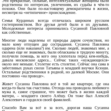
Эти прекрасные, сильные, интеллектуальные женщины были
родственны по интересам, увлечениям, их судьбы в чём-то
похожи. Они были по-настоящему демократичны в жизни,
несмотря на «нетипичное» происхождение.
Семья Курдиных всегда отличалась широким русским
гостеприимством. Все друзья детей были и их друзьями.
Молодежные интересы принимались Сусанной Павловной
как собственные.
Многие люди наделены от природы даром сочувствия, но
мало кому отпущен дар сострадания. Сусанна Павловна
одарена (или наказана?) им. Сколько людей, знакомых мне, а
сколько еще не знакомых, были обласканы в трудную минуту,
получили помощь, за кого она хлопотала перед кем-нибудь,
давала московские адреса... Сейчас таких «нуждающихся»
около нее меньше. Столетие есть столетие. Сейчас она сама в
заботливых руках снохи Татьяны и младшей внучки Ксюши.
Остальные родственники в родной, но далекой Москве. Они
постоянно «на проводе».
Живет Сусанна Павловна всё в той же квартире, где она
когда-то была так счастлива. Отсюда она проводила любимого
мужа и, самое страшное, что может быть в жизни каждой
матери, – младшего своего Алёшу. Он тоже был Алексей
Алексеевич и гордился своей фамилией.
Спасибо Вам за всё и за всех, дорогая наша Сусанна