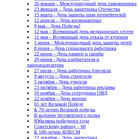
26 января – Международный день таможенника
23 февраля – День защитника Отечества
15 марта - День защиты прав потребителей
12 апреля – День космонавтики
9 мая – День Победы!
12 мая – Всемирный день медицинских сестер
31 мая – Всемирный день отказа от курения
1 июня – Международный день защиты детей
8 июня – День социального работника
22 июня – День памяти и скорби
29 июня - День изобретателя и
рационализатора
27 июля – День работника торговли
9 августа – День строителя
5 октября - День учителя
23 октября – День работника рекламы
10 ноября – День сотрудника ОВД
22 ноября – День матери
65 лет Великой Победе
К 70-летию Великой победы
В колонне бессмертного полка
Юбиляры победного года
Советскому району – 60
К 100-летию ВЛКСМ
22 декабря – День энергетика