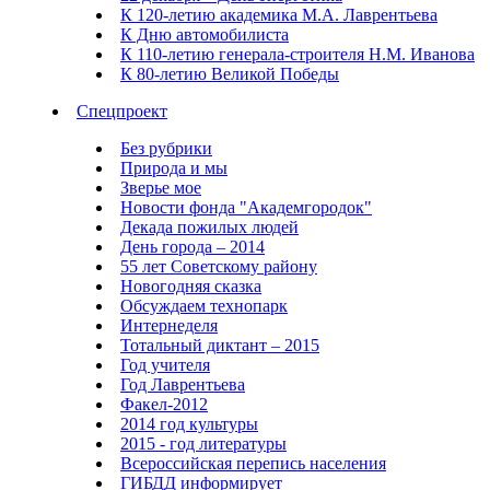
К 120-летию академика М.А. Лаврентьева
К Дню автомобилиста
К 110-летию генерала-строителя Н.М. Иванова
К 80-летию Великой Победы
Спецпроект
Без рубрики
Природа и мы
Зверье мое
Новости фонда "Академгородок"
Декада пожилых людей
День города – 2014
55 лет Советскому району
Новогодняя сказка
Обсуждаем технопарк
Интернеделя
Тотальный диктант – 2015
Год учителя
Год Лаврентьева
Факел-2012
2014 год культуры
2015 - год литературы
Всероссийская перепись населения
ГИБДД информирует