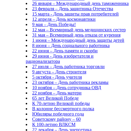
26 января – Международный день таможенника
23 февраля – День защитника Отечества
15 марта - День защиты прав потребителей
12 апреля – День космонавтики
9 мая – День Победы!
12 мая – Всемирный день медицинских сестер
31 мая – Всемирный день отказа от курения
1 июня – Международный день защиты детей
8 июня – День социального работника
22 июня – День памяти и скорби
29 июня - День изобретателя и
рационализатора
27 июля – День работника торговли
9 августа – День строителя
5 октября - День учителя
23 октября – День работника рекламы
10 ноября – День сотрудника ОВД
22 ноября – День матери
65 лет Великой Победе
К 70-летию Великой победы
В колонне бессмертного полка
Юбиляры победного года
Советскому району – 60
К 100-летию ВЛКСМ
22 декабря – День энергетика