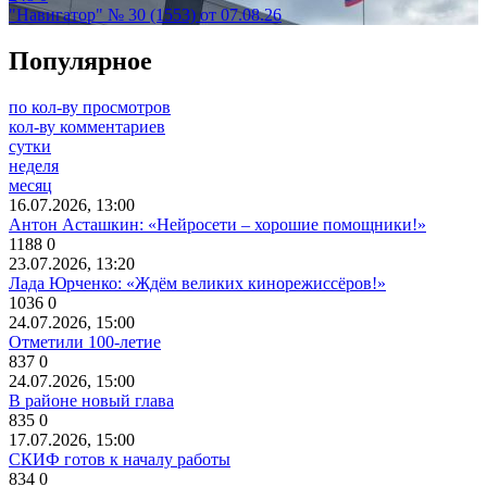
"Навигатор" № 30 (1553) от 07.08.26
Популярное
по кол-ву просмотров
кол-ву комментариев
сутки
неделя
месяц
16.07.2026, 13:00
Антон Асташкин: «Нейросети – хорошие помощники!»
1188
0
23.07.2026, 13:20
Лада Юрченко: «Ждём великих кинорежиссёров!»
1036
0
24.07.2026, 15:00
Отметили 100-летие
837
0
24.07.2026, 15:00
В районе новый глава
835
0
17.07.2026, 15:00
СКИФ готов к началу работы
834
0