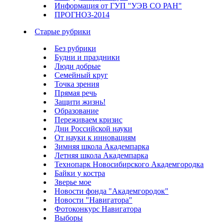
Информация от ГУП "УЭВ СО РАН"
ПРОГНОЗ-2014
Старые рубрики
Без рубрики
Будни и праздники
Люди добрые
Семейный круг
Точка зрения
Прямая речь
Защити жизнь!
Образование
Переживаем кризис
Дни Российской науки
От науки к инновациям
Зимняя школа Академпарка
Летняя школа Академпарка
Технопарк Новосибирского Академгородка
Байки у костра
Зверье мое
Новости фонда "Академгородок"
Новости "Навигатора"
Фотоконкурс Навигатора
Выборы