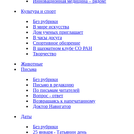
Инновационная медицина – рядом!
Культура и спорт
Без рубрики
В мире искусства
Дом ученых приглашает
В часы досуга
Спортивное обозрение
В шахматном клубе СО РАН
Творчество
Животные
Письма
Без рубрики
Письмо в редакцию
По письмам читателей
Вопрос - ответ
Возвращаясь к напечатанному
Доктор Навигатор
Даты
Без рубрики
25 января - Татьянин день