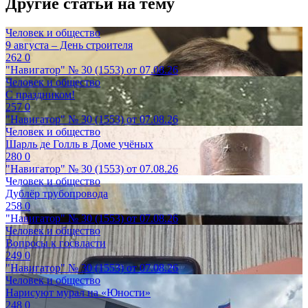
Другие статьи на тему
Человек и общество
9 августа – День строителя
262
0
"Навигатор" № 30 (1553) от 07.08.26
Человек и общество
С праздником!
257
0
"Навигатор" № 30 (1553) от 07.08.26
Человек и общество
Шарль де Голль в Доме учёных
280
0
"Навигатор" № 30 (1553) от 07.08.26
Человек и общество
Дублёр трубопровода
258
0
"Навигатор" № 30 (1553) от 07.08.26
Человек и общество
Вопросы к госвласти
249
0
"Навигатор" № 30 (1553) от 07.08.26
Человек и общество
Нарисуют мурал на «Юности»
248
0