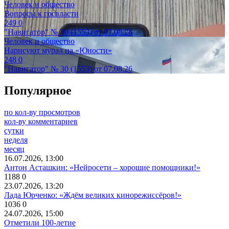
Человек и общество
Вопросы к госвласти
249
0
"Навигатор" № 30 (1553) от 07.08.26
Человек и общество
Нарисуют мурал на «Юности»
248
0
"Навигатор" № 30 (1553) от 07.08.26
Популярное
по кол-ву просмотров
кол-ву комментариев
сутки
неделя
месяц
16.07.2026, 13:00
Антон Асташкин: «Нейросети – хорошие помощники!»
1188
0
23.07.2026, 13:20
Лада Юрченко: «Ждём великих кинорежиссёров!»
1036
0
24.07.2026, 15:00
Отметили 100-летие