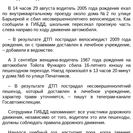
В 14 часов 29 августа водитель 2005 года рождения ехал
по внутриквартальному проезду около дома №2 по улице
Барьерной и сбил несовершеннолетнего велосипедиста. Как
сообщили в ГИБДД, школьник пересекал проезжую часть
слева направо по ходу движения автомобиля.
– В результате ДТП пострадал велосипедист 2009 года
рождения, он с травмами доставлен в лечебное учреждение,
– добавили в ведомстве.
А 3 сентября женщина-водитель 1987 года рождения на
автомобиле Тойота Функарго сбила 16-летнего юношу на
пешеходном переходе. Наезд произошёл в 13 часов 20 минут
у дома №6 по улице Печатников.
– В результате ДТП пострадал несовершеннолетний
пешеход, который доставлен в лечебное учреждение,
характер травм уточняется, – пишут в телеграм-канале
Госавтоинспекции.
Сотрудники ГИБДД напоминают: все участники дорожного
движения, независимо от того, водители это или пешеходы,
должны соблюдать правила дорожного движения.
Начался учебный год, наступает пора, когда темнеет