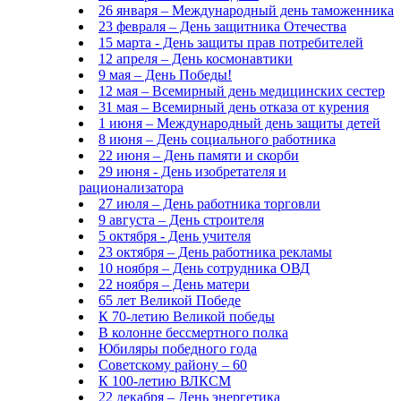
26 января – Международный день таможенника
23 февраля – День защитника Отечества
15 марта - День защиты прав потребителей
12 апреля – День космонавтики
9 мая – День Победы!
12 мая – Всемирный день медицинских сестер
31 мая – Всемирный день отказа от курения
1 июня – Международный день защиты детей
8 июня – День социального работника
22 июня – День памяти и скорби
29 июня - День изобретателя и
рационализатора
27 июля – День работника торговли
9 августа – День строителя
5 октября - День учителя
23 октября – День работника рекламы
10 ноября – День сотрудника ОВД
22 ноября – День матери
65 лет Великой Победе
К 70-летию Великой победы
В колонне бессмертного полка
Юбиляры победного года
Советскому району – 60
К 100-летию ВЛКСМ
22 декабря – День энергетика