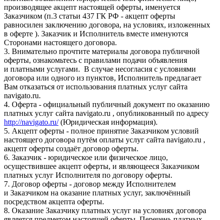
производящее акцепт настоящей оферты, именуется
Заказчиком (п.3 статьи 437 ГК РФ - акцепт оферты
равносилен заключению договора, на условиях, изложенных
в оферте ). Заказчик и Исполнитель вместе именуются
Сторонами настоящего договора.
3. Внимательно прочтите материалы договора публичной
оферты, ознакомьтесь с правилами подачи объявления
и платными услугами. В случае несогласия с условиями
договора или одного из пунктов, Исполнитель предлагает
Вам отказаться от использования платных услуг сайта
navigato.ru.
4. Оферта - официальный публичный документ по оказанию
платных услуг сайта navigato.ru , опубликованный по адресу
http://navigato.ru/
(Юридическая информация).
5. Акцепт оферты - полное принятие Заказчиком условий
настоящего договора путём оплаты услуг сайта navigato.ru ,
акцепт оферты создаёт договор оферты.
6. Заказчик - юридическое или физическое лицо,
осуществившее акцепт оферты, и являющееся Заказчиком
платных услуг Исполнителя по договору оферты.
7. Договор оферты - договор между Исполнителем
и Заказчиком на оказание платных услуг, заключённый
посредством акцепта оферты.
8. Оказание Заказчику платных услуг на условиях договора
является предметом настоящей оферты. Перечень платных