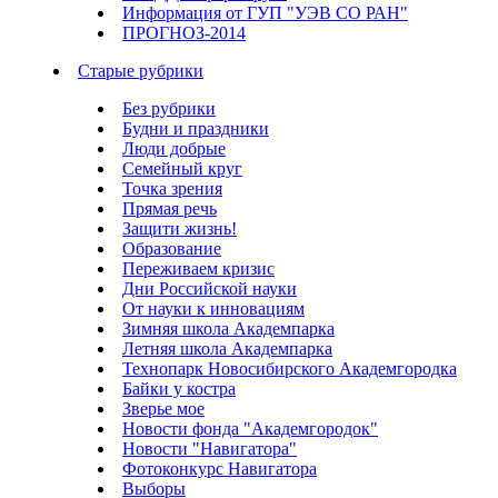
Информация от ГУП "УЭВ СО РАН"
ПРОГНОЗ-2014
Старые рубрики
Без рубрики
Будни и праздники
Люди добрые
Семейный круг
Точка зрения
Прямая речь
Защити жизнь!
Образование
Переживаем кризис
Дни Российской науки
От науки к инновациям
Зимняя школа Академпарка
Летняя школа Академпарка
Технопарк Новосибирского Академгородка
Байки у костра
Зверье мое
Новости фонда "Академгородок"
Новости "Навигатора"
Фотоконкурс Навигатора
Выборы