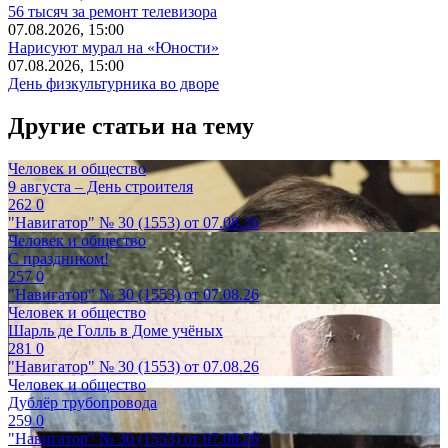
56 тысяч за ремонт телевизора
07.08.2026, 15:00
Нарисуют мурал на «Юности»
07.08.2026, 15:00
День физкультурника во дворе
Другие статьи на тему
Человек и общество
9 августа – День строителя
262
0
"Навигатор" № 30 (1553) от 07.08.26
Человек и общество
С праздником!
257
0
"Навигатор" № 30 (1553) от 07.08.26
Человек и общество
Шарль де Голль в Доме учёных
281
0
"Навигатор" № 30 (1553) от 07.08.26
Человек и общество
Дублёр трубопровода
259
0
"Навигатор" № 30 (1553) от 07.08.26