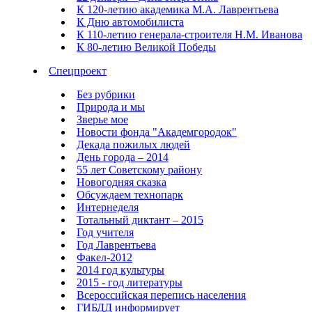
К 120-летию академика М.А. Лаврентьева
К Дню автомобилиста
К 110-летию генерала-строителя Н.М. Иванова
К 80-летию Великой Победы
Спецпроект
Без рубрики
Природа и мы
Зверье мое
Новости фонда "Академгородок"
Декада пожилых людей
День города – 2014
55 лет Советскому району
Новогодняя сказка
Обсуждаем технопарк
Интернеделя
Тотальный диктант – 2015
Год учителя
Год Лаврентьева
Факел-2012
2014 год культуры
2015 - год литературы
Всероссийская перепись населения
ГИБДД информирует