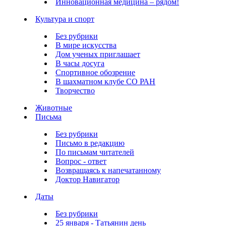
Инновационная медицина – рядом!
Культура и спорт
Без рубрики
В мире искусства
Дом ученых приглашает
В часы досуга
Спортивное обозрение
В шахматном клубе СО РАН
Творчество
Животные
Письма
Без рубрики
Письмо в редакцию
По письмам читателей
Вопрос - ответ
Возвращаясь к напечатанному
Доктор Навигатор
Даты
Без рубрики
25 января - Татьянин день