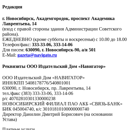
Редакция
г. Новосибирск, Академгородок, проспект Академика
Лаврентьева, 14
(вход с правой стороны здания Администрации Советского
района).
ЕЖЕДНЕВНО (кроме субботы и воскресенья) с 10.00 до 18.00
Телефон/факс:
333-33-06, 333-14-06
Для писем:
630090, г. Новосибирск-90, а/я 501
E-Mail:
gazeta@navigato.ru
Реквизиты ООО Издательский Дом «Навигатор»
ООО Издательский Дом «НАВИГАТОР»
ИНН/КПП 5408178776/540801001
630090, г. Новосибирск, пр. Лаврентьева, 14
тел./факс (383) 333-33-06, 333-14-06
р/с 40702810301330000238
НОВОСИБИРСКИЙ ФИЛИАЛ ПАО АКБ «СВЯЗЬ-БАНК»
БИК 045004740, к/с 30101810100000000740
Директор Данилин Дмитрий Борисович (на основании
Устава)
Платные услуги