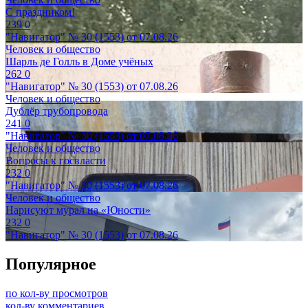
С праздником!
239
0
"Навигатор" № 30 (1553) от 07.08.26
Человек и общество
Шарль де Голль в Доме учёных
262
0
"Навигатор" № 30 (1553) от 07.08.26
Человек и общество
Дублёр трубопровода
241
0
"Навигатор" № 30 (1553) от 07.08.26
Человек и общество
Вопросы к госвласти
232
0
"Навигатор" № 30 (1553) от 07.08.26
Человек и общество
Нарисуют мурал на «Юности»
232
0
"Навигатор" № 30 (1553) от 07.08.26
Популярное
по кол-ву просмотров
кол-ву комментариев