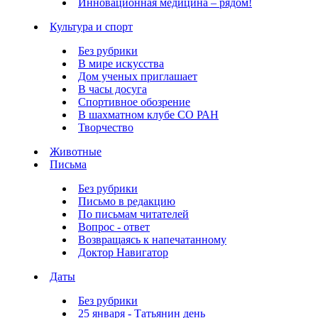
Инновационная медицина – рядом!
Культура и спорт
Без рубрики
В мире искусства
Дом ученых приглашает
В часы досуга
Спортивное обозрение
В шахматном клубе СО РАН
Творчество
Животные
Письма
Без рубрики
Письмо в редакцию
По письмам читателей
Вопрос - ответ
Возвращаясь к напечатанному
Доктор Навигатор
Даты
Без рубрики
25 января - Татьянин день