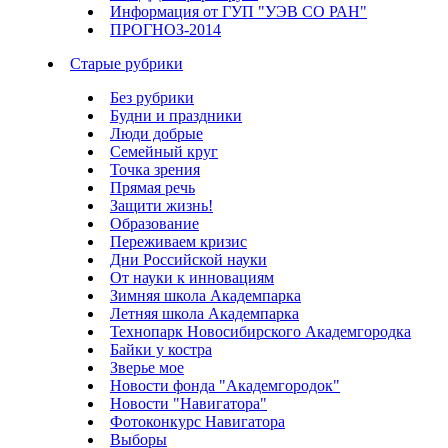
Информация от ГУП "УЭВ СО РАН"
ПРОГНОЗ-2014
Старые рубрики
Без рубрики
Будни и праздники
Люди добрые
Семейный круг
Точка зрения
Прямая речь
Защити жизнь!
Образование
Переживаем кризис
Дни Российской науки
От науки к инновациям
Зимняя школа Академпарка
Летняя школа Академпарка
Технопарк Новосибирского Академгородка
Байки у костра
Зверье мое
Новости фонда "Академгородок"
Новости "Навигатора"
Фотоконкурс Навигатора
Выборы