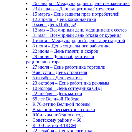
26 января – Международный день таможенника
23 февраля – День защитника Отечества
15 марта - День защиты прав потребителей
12 апреля – День космонавтики
9 мая – День Победы!
12 мая – Всемирный день медицинских сестер
31 мая – Всемирный день отказа от курения
1 июня – Международный день защиты детей
8 июня – День социального работника
22 июня – День памяти и скорби
29 июня - День изобретателя и
рационализатора
27 июля – День работника торговли
9 августа – День строителя
5 октября - День учителя
23 октября – День работника рекламы
10 ноября – День сотрудника ОВД
22 ноября – День матери
65 лет Великой Победе
К 70-летию Великой победы
В колонне бессмертного полка
Юбиляры победного года
Советскому району – 60
К 100-летию ВЛКСМ
22 декабря – День энергетика