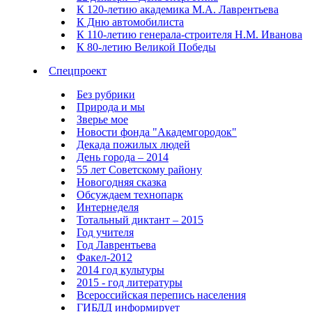
К 120-летию академика М.А. Лаврентьева
К Дню автомобилиста
К 110-летию генерала-строителя Н.М. Иванова
К 80-летию Великой Победы
Спецпроект
Без рубрики
Природа и мы
Зверье мое
Новости фонда "Академгородок"
Декада пожилых людей
День города – 2014
55 лет Советскому району
Новогодняя сказка
Обсуждаем технопарк
Интернеделя
Тотальный диктант – 2015
Год учителя
Год Лаврентьева
Факел-2012
2014 год культуры
2015 - год литературы
Всероссийская перепись населения
ГИБДД информирует