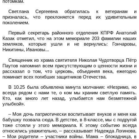
потомкам.
Светлана Сергеевна обратилась к ветеранам и
призналась, что преклоняется перед их удивительным
поколением.
Первый секретарь районного отделения КПРФ Анатолий
Казак отметил, что на этом мемориале 203 фамилии наших
земляков, которые ушли и не вернулись: Гончаровы,
Никитины, Ивановы...
Священник из храма святителя Николая Чудотворца Пётр
Паутов напомнил всем присутствующим о ценности жизни и
рассказал о том, что церковь, объединяя века, ежегодно
поминает всех погибших защитников Отечества.
В 10.25 была объявлена минута молчания: «Незримо, но
всегда рядом с нами те, о ком мы храним светлую память.
Кто, как много лет назад, улыбается нам безмятежной
улыбкой».
– Моя дочь патриотически воспитывает внуков и меня как
бабушку позвала сюда. В детстве, в 8-классе, мы с подругой
тоже стояли у этого мемориала. К этому событию всегда
относились уважительно, – рассказывает Надежда Логинова.
– Мои родители – участники войны. Мама – блокадница, в