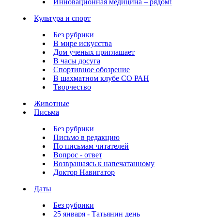
Инновационная медицина – рядом!
Культура и спорт
Без рубрики
В мире искусства
Дом ученых приглашает
В часы досуга
Спортивное обозрение
В шахматном клубе СО РАН
Творчество
Животные
Письма
Без рубрики
Письмо в редакцию
По письмам читателей
Вопрос - ответ
Возвращаясь к напечатанному
Доктор Навигатор
Даты
Без рубрики
25 января - Татьянин день