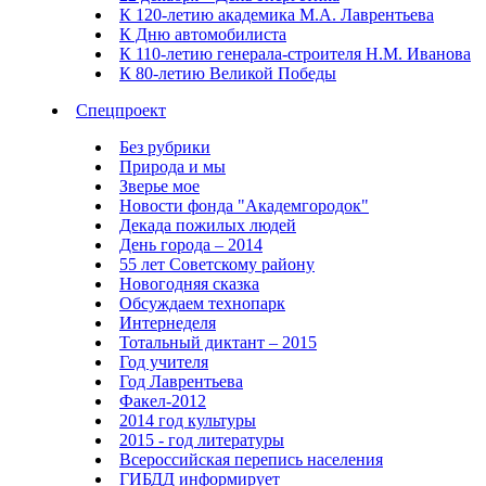
К 120-летию академика М.А. Лаврентьева
К Дню автомобилиста
К 110-летию генерала-строителя Н.М. Иванова
К 80-летию Великой Победы
Спецпроект
Без рубрики
Природа и мы
Зверье мое
Новости фонда "Академгородок"
Декада пожилых людей
День города – 2014
55 лет Советскому району
Новогодняя сказка
Обсуждаем технопарк
Интернеделя
Тотальный диктант – 2015
Год учителя
Год Лаврентьева
Факел-2012
2014 год культуры
2015 - год литературы
Всероссийская перепись населения
ГИБДД информирует