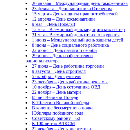
26 января – Международный день таможенника
23 февраля – День защитника Отечества
15 марта - День защиты прав потребителей
12 апреля – День космонавтики
9 мая – День Победы!
12 мая – Всемирный день медицинских сестер
31 мая – Всемирный день отказа от курения
1 июня – Международный день защиты детей
8 июня – День социального работника
22 июня – День памяти и скорби
29 июня - День изобретателя и
рационализатора
27 июля – День работника торговли
9 августа – День строителя
5 октября - День учителя
23 октября – День работника рекламы
10 ноября – День сотрудника ОВД
22 ноября – День матери
65 лет Великой Победе
К 70-летию Великой победы
В колонне бессмертного полка
Юбиляры победного года
Советскому району – 60
К 100-летию ВЛКСМ
22 декабря – День энергетика