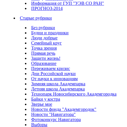
Информация от ГУП "УЭВ СО РАН"
ПРОГНОЗ-2014
Старые рубрики
Без рубрики
Будни и праздники
Люди добрые
Семейный круг
Точка зрения
Прямая речь
Защити жизнь!
Образование
Переживаем кризис
Дни Российской науки
От науки к инновациям
Зимняя школа Академпарка
Летняя школа Академпарка
Технопарк Новосибирского Академгородка
Байки у костра
Зверье мое
Новости фонда "Академгородок"
Новости "Навигатора"
Фотоконкурс Навигатора
Выборы