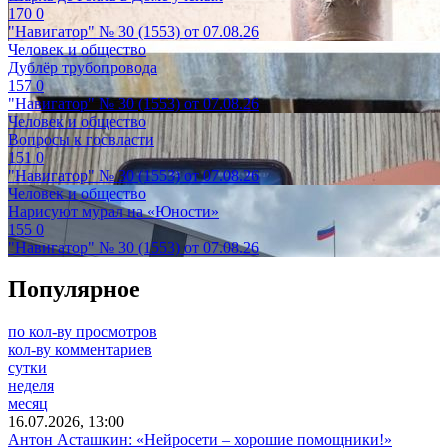
170
0
"Навигатор" № 30 (1553) от 07.08.26
Человек и общество
Дублёр трубопровода
157
0
"Навигатор" № 30 (1553) от 07.08.26
Человек и общество
Вопросы к госвласти
151
0
"Навигатор" № 30 (1553) от 07.08.26
Человек и общество
Нарисуют мурал на «Юности»
155
0
"Навигатор" № 30 (1553) от 07.08.26
Популярное
по кол-ву просмотров
кол-ву комментариев
сутки
неделя
месяц
16.07.2026, 13:00
Антон Асташкин: «Нейросети – хорошие помощники!»