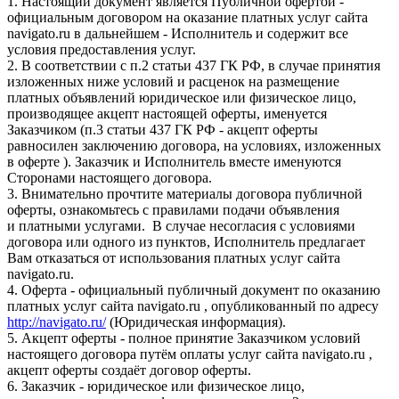
1. Настоящий документ является Публичной офертой -
официальным договором на оказание платных услуг сайта
navigato.ru в дальнейшем - Исполнитель и содержит все
условия предоставления услуг.
2. В соответствии с п.2 статьи 437 ГК РФ, в случае принятия
изложенных ниже условий и расценок на размещение
платных объявлений юридическое или физическое лицо,
производящее акцепт настоящей оферты, именуется
Заказчиком (п.3 статьи 437 ГК РФ - акцепт оферты
равносилен заключению договора, на условиях, изложенных
в оферте ). Заказчик и Исполнитель вместе именуются
Сторонами настоящего договора.
3. Внимательно прочтите материалы договора публичной
оферты, ознакомьтесь с правилами подачи объявления
и платными услугами. В случае несогласия с условиями
договора или одного из пунктов, Исполнитель предлагает
Вам отказаться от использования платных услуг сайта
navigato.ru.
4. Оферта - официальный публичный документ по оказанию
платных услуг сайта navigato.ru , опубликованный по адресу
http://navigato.ru/
(Юридическая информация).
5. Акцепт оферты - полное принятие Заказчиком условий
настоящего договора путём оплаты услуг сайта navigato.ru ,
акцепт оферты создаёт договор оферты.
6. Заказчик - юридическое или физическое лицо,