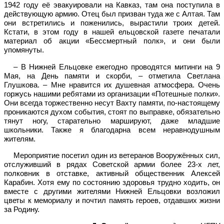
1942 году её эвакуировали на Кавказ, там она поступила в
действующую армию. Отец был призван туда же с Алтая. Там
они встретились и поженились, вырастили троих детей.
Кстати, в этом году в нашей ельцовской газете печатали
материал об акции «Бессмертный полк», и они были
упомянуты.
– В Нижней Ельцовке ежегодно проводятся митинги на 9
Мая, на День памяти и скорби, – отметила Светлана
Глушкова. – Мне нравится их душевная атмосфера. Очень
горжусь нашими ребятами из организации «Потешные полки».
Они всегда торжественно несут Вахту памяти, по-настоящему
проникаются духом события, стоят по выправке, обязательно
тянут ногу, старательно маршируют, даже младшие
школьники. Также я благодарна всем неравнодушным
жителям.
Мероприятие посетил один из ветеранов Вооружённых сил,
отслуживший в рядах Советской армии более 23-х лет,
полковник в отставке, активный общественник Алексей
Карабин. Хотя ему по состоянию здоровья трудно ходить, он
вместе с другими жителями Нижней Ельцовки возложил
цветы к мемориалу и почтил память героев, отдавших жизни
за Родину.