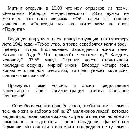
Митинг открыли в 10.00 чтением отрывков из поэмы
«Реквием» Роберта Рождественского: «Это нужно не
мёртвым, это надо живым», «Ой, зачем ты, солнце
красное…», «Однажды мы вас потревожим во сне»,
«Помните».
Ведущая погрузила всех присутствующих в атмосферу
лета 1941 года: «Тихое утро, в траве серебрятся капли росы,
щебечут птицы. Воскресенье. Зарождается новый день.
Каким он будет? Что принесёт человечеству? Каждому
человеку? 03.58 минут. Стрелки часов отсчитывают
последние секунды мирной жизни. Впереди четыре года
войны – страшной, жестокой, которая унесёт миллионы
человеческих жизней».
Прозвучал гимн России, и слово предоставили
заместителю главы администрации района Светлане
Глушковой:
– Спасибо всем, кто пришёл сюда, чтобы почтить память
тех, чью жизнь забрала война. 27 миллионов людей, которые
надеялись, планировали жизнь, встречи и счастье, но всё это
поменялось в одночасье после нападения фашистской
Германии. Мы должны это помнить и передавать эту память