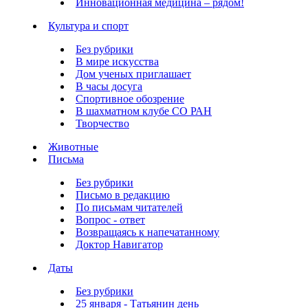
Инновационная медицина – рядом!
Культура и спорт
Без рубрики
В мире искусства
Дом ученых приглашает
В часы досуга
Спортивное обозрение
В шахматном клубе СО РАН
Творчество
Животные
Письма
Без рубрики
Письмо в редакцию
По письмам читателей
Вопрос - ответ
Возвращаясь к напечатанному
Доктор Навигатор
Даты
Без рубрики
25 января - Татьянин день