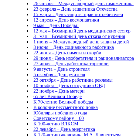
26 января – Международный день таможенника
23 февраля – День защитника Отечества
15 марта - День защиты прав потребителей
12 апреля – День космонавтики
9 мая – День Победы!
12 мая – Всемирный день медицинских сестер
31 мая – Всемирный день отказа от курения
1 июня – Международный день защиты детей
8 июня – День социального работника
22 июня – День памяти и скорби
29 июня - День изобретателя и рационализатора
27 июля – День работника торговли
9 августа – День строителя
5 октября - День учителя
23 октября – День работника рекламы
10 ноября – День сотрудника ОВД
22 ноября – День матери
65 лет Великой Победе
К 70-летию Великой победы
В колонне бессмертного полка
Юбиляры победного года
Советскому району – 60
К 100-летию ВЛКСМ
22 декабря – День энергетика
К 120-летию академика М.А. Лаврентьева