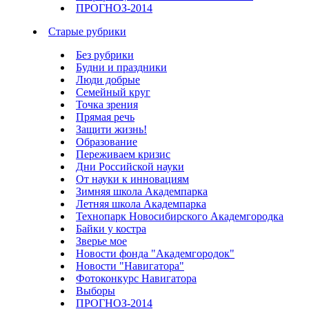
ПРОГНОЗ-2014
Старые рубрики
Без рубрики
Будни и праздники
Люди добрые
Семейный круг
Точка зрения
Прямая речь
Защити жизнь!
Образование
Переживаем кризис
Дни Российской науки
От науки к инновациям
Зимняя школа Академпарка
Летняя школа Академпарка
Технопарк Новосибирского Академгородка
Байки у костра
Зверье мое
Новости фонда "Академгородок"
Новости "Навигатора"
Фотоконкурс Навигатора
Выборы
ПРОГНОЗ-2014