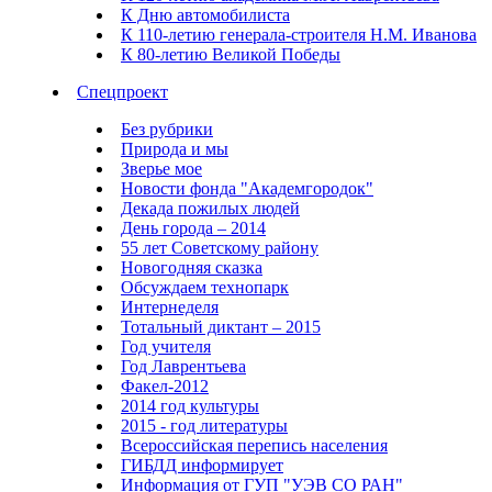
К Дню автомобилиста
К 110-летию генерала-строителя Н.М. Иванова
К 80-летию Великой Победы
Спецпроект
Без рубрики
Природа и мы
Зверье мое
Новости фонда "Академгородок"
Декада пожилых людей
День города – 2014
55 лет Советскому району
Новогодняя сказка
Обсуждаем технопарк
Интернеделя
Тотальный диктант – 2015
Год учителя
Год Лаврентьева
Факел-2012
2014 год культуры
2015 - год литературы
Всероссийская перепись населения
ГИБДД информирует
Информация от ГУП "УЭВ СО РАН"