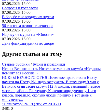
07.08.2026, 15:00
Вопросы к госвласти
07.08.2026, 15:00
В борьбе с колорадским жуком
07.08.2026, 15:00
56 тысяч за ремонт телевизора
07.08.2026, 15:00
Нарисуют мурал на «Юности»
07.08.2026, 15:00
День физкультурника во дворе
Другие статьи на тему
Старые рубрики
/
Будни и праздники
Искры Вечного огня. Интеллектуальная клумба «Недаром
помнит вся Россия...»
ИСКРЫ ВЕЧНОГО ОГНЯ Почетное право нести Вахту
памяти на Посту №1 надо заслужить. В этом году 9 мая у
Вечного огня стоял караул 112-й школы, занявший первое
место в районе. Екатерину Кожевникову, ученицу 11-го
класса, поразило, сколько людей пришло в тот день к
монументу...
"Навигатор" № 19 (785) от 20.05.11
3481
0