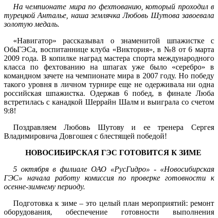
На чемпионате мира по фехтованию, который проходил в
турецкой Анталье, наша землячка Любовь Шутова завоевала
золотую медаль.
«Навигатор» рассказывал о знаменитой шпажистке с
ОбьГЭСа, воспитаннице клуба «Виктория», в №8 от 6 марта
2009 года. В копилке наград мастера спорта международного
класса по фехтованию на шпагах уже было «серебро» в
командном зачете на чемпионате мира в 2007 году. Но победу
такого уровня в личном турнире еще не одерживала ни одна
российская шпажистка. Одержав 6 побед, в финале Люба
встретилась с канадкой Шеррайн Шалм и выиграла со счетом
9:8!
Поздравляем Любовь Шутову и ее тренера Сергея
Владимировича Довгошея с блестящей победой!
НОВОСИБИРСКАЯ ГЭС ГОТОВИТСЯ К ЗИМЕ
5 октября в филиале ОАО «РусГидро» - «Новосибирская
ГЭС» начала работу комиссия по проверке готовности к
осенне-зимнему периоду.
Подготовка к зиме – это целый план мероприятий: ремонт
оборудования, обеспечение готовности выполнения