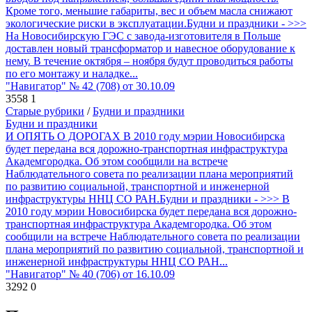
Кроме того, меньшие габариты, вес и объем масла снижают
экологические риски в эксплуатации.Будни и праздники - >>>
На Новосибирскую ГЭС с завода-изготовителя в Польше
доставлен новый трансформатор и навесное оборудование к
нему. В течение октября – ноября будут проводиться работы
по его монтажу и наладке...
"Навигатор" № 42 (708) от 30.10.09
3558
1
Старые рубрики
/
Будни и праздники
Будни и праздники
И ОПЯТЬ О ДОРОГАХ В 2010 году мэрии Новосибирска
будет передана вся дорожно-транспортная инфраструктура
Академгородка. Об этом сообщили на встрече
Наблюдательного совета по реализации плана мероприятий
по развитию социальной, транспортной и инженерной
инфраструктуры ННЦ СО РАН.Будни и праздники - >>> В
2010 году мэрии Новосибирска будет передана вся дорожно-
транспортная инфраструктура Академгородка. Об этом
сообщили на встрече Наблюдательного совета по реализации
плана мероприятий по развитию социальной, транспортной и
инженерной инфраструктуры ННЦ СО РАН...
"Навигатор" № 40 (706) от 16.10.09
3292
0