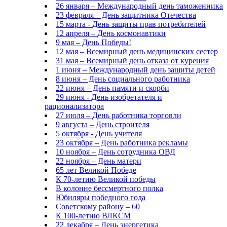
26 января – Международный день таможенника
23 февраля – День защитника Отечества
15 марта - День защиты прав потребителей
12 апреля – День космонавтики
9 мая – День Победы!
12 мая – Всемирный день медицинских сестер
31 мая – Всемирный день отказа от курения
1 июня – Международный день защиты детей
8 июня – День социального работника
22 июня – День памяти и скорби
29 июня - День изобретателя и
рационализатора
27 июля – День работника торговли
9 августа – День строителя
5 октября - День учителя
23 октября – День работника рекламы
10 ноября – День сотрудника ОВД
22 ноября – День матери
65 лет Великой Победе
К 70-летию Великой победы
В колонне бессмертного полка
Юбиляры победного года
Советскому району – 60
К 100-летию ВЛКСМ
22 декабря – День энергетика