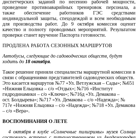
диспетчерских заданий по несению рабочей мощности,
проведение противоаварийных тренировок персонала, а
также обеспечение работников ГЭС средствами
индивидуальной защиты, спецодеждой и всем необходимым
для производства работ. До 9 октября комиссия оценит
качество и полноту проводимых мероприятий. Результатом
проверки станет вручение Паспорта готовности.
ПРОДЛЕНА РАБОТА СЕЗОННЫХ МАРШРУТОВ
Автобусы, следующие до садоводческих обществ, будут
ходить до
18 октября
.
Такое решение приняли специалисты маршрутной комиссии в
связи с обращениями представителей садоводческих обществ.
Это касается маршрутов №77 «Ул. Ветлужская – Сады»; №651
«Нижняя Ельцовка – с/о «Отдых»; №716 «Институт
гидродинамики – с/о «Ключи»; №716д «Ул. Демакова –
ост. Болдырева»; №717 «Ул. Демакова – с/о «Надежда»; №
717е «Нижняя Ельцовка – с/о «Надежда»; №718 «Ул. Демакова
– с/о «Вера».
ВОСПОМИНАНИЯ О ЛЕТЕ
4 октября в клубе «Солнечные пилигримы» музея Солнца
состоялась встреча с путешественником из Академгородка