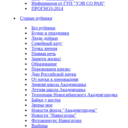
Информация от ГУП "УЭВ СО РАН"
ПРОГНОЗ-2014
Старые рубрики
Без рубрики
Будни и праздники
Люди добрые
Семейный круг
Точка зрения
Прямая речь
Защити жизнь!
Образование
Переживаем кризис
Дни Российской науки
От науки к инновациям
Зимняя школа Академпарка
Летняя школа Академпарка
Технопарк Новосибирского Академгородка
Байки у костра
Зверье мое
Новости фонда "Академгородок"
Новости "Навигатора"
Фотоконкурс Навигатора
Выборы