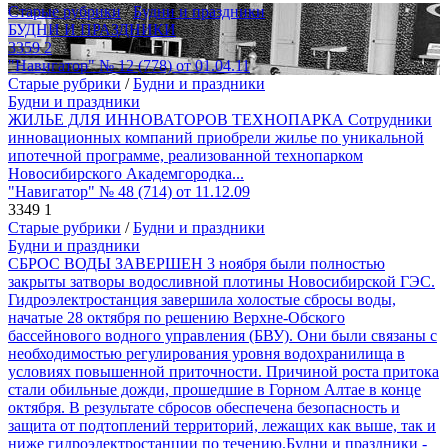
Старые рубрики
/
Будни и праздники
БУДНИ И ПРАЗДНИКИ
3359
2
"Навигатор" № 12 (778) от 01.04.11
Старые рубрики
/
Будни и праздники
Будни и праздники
ЖИЛЬЕ ДЛЯ ИННОВАТОРОВ ТЕХНОПАРКА Сотрудники
инновационных компаний приобрели жилье по уникальной
ипотечной программе, реализованной технопарком
Новосибирского Академгородка...
"Навигатор" № 48 (714) от 11.12.09
3349
1
Старые рубрики
/
Будни и праздники
Будни и праздники
СБРОС ВОДЫ ЗАВЕРШЕН 3 ноября были полностью
закрыты затворы водосливной плотины Новосибирской ГЭС.
Гидроэлектростанция завершила холостые сбросы воды,
начатые 28 октября по решению Верхне-Обского
бассейнового водного управления (БВУ). Они были связаны с
необходимостью регулирования уровня водохранилища в
условиях повышенной приточности. Причиной роста притока
стали обильные дожди, прошедшие в Горном Алтае в конце
октября. В результате сбросов обеспечена безопасность и
защита от подтоплений территорий, лежащих как выше, так и
ниже гидроэлектростанции по течению.Будни и праздники -