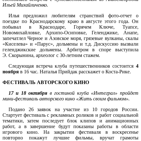
Ильей Михайличенко.
Илья предложил любителям странствий фото-отчет о
поездке по Краснодарскому краю в августе этого года. Он
побывал в Краснодаре, Горячем Ключе, Туапсе,
Новомихайловке, Архипо-Осиповке, Геленджике, Анапе,
запечатлел Черное и Азовское моря, грязевые вулканы, скалы
«Киселева» и «Парус», дольмены и т.д. Дискуссию вызвали
геленджикские дольмены. Арбитром в споре выступила
Э. Скорынина, археолог с 30-летним стажем.
Следующая встреча клуба путешественников состоится
4
ноября
в 16 час. Наталья Прийдак расскажет о Коста-Рике.
ФЕСТИВАЛЬ АВТОРСКОГО КИНО
17 и 18 октября
в гостиной клуба «Интеграл» пройдет
мини-фестиваль авторского кино «Жить своим фильмом».
Подано 26 заявок на участие из 10 городов России.
Стартует фестиваль с рекламных роликов и работ социальной
тематики, затем последует блок клипов и анимационных
работ, а в завершение будут показаны работы в области
игрового кино. На закрытии фестиваля в воскресенье
повторно покажут лучшие фильмы, вручат грамоты