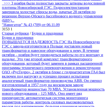
>>> 3 ноября были полностью закрыты затворы водосливной
плотины Новосибирской ГЭС. Гидроэлектростанция
завершила холостые сбросы воды, начатые 28 октября по
решению Верхне-Обского бассейнового водного управления
(БВУ)...
"Навигатор" № 43 (709) от 06.11.09
3153
1
Старые рубрики
/
Будни и праздники
Будни и праздники
ПОВЫШАЕТСЯ НАДЕЖНОСТЬ ГЭС На Новосибирскую
ГЭС с завода-изготовителя в Польше доставлен новый
трансформатор и навесное оборудование к нему. В течение
октября – ноября будут проводиться работы по его монтажу и
наладке. Это уже второй комплект трансформаторного
оборудования, который будет заменен в рамках расширенной
программы технического перевооружения и реконструкции
ОАО «РусГидро». 2 октября в блоке с гидроагрегатом ГА4 был
включен под нагрузку и успешно прошел испытания
аналогичный трансформатор производства ABB. Он сменил
изготовленный в 1957 году на московском заводе
трансформатор мощностью 70 МВА. Установленная мощность
нового оборудования – 125 МВА. Оно имеет ряд
преимуществ: автоматическая система мониторинга
параметров работы, контроль силовых высоковольтных
вводов под напряжением, большая единичная мощность.