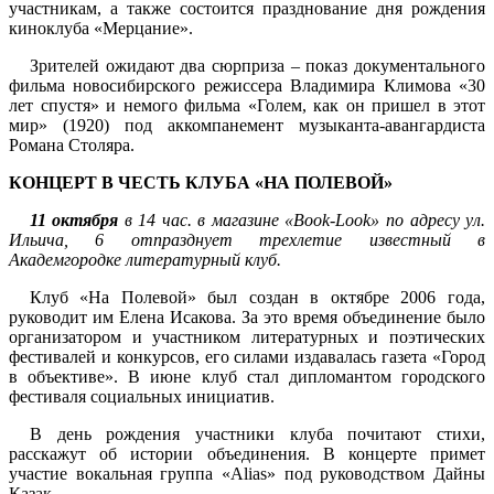
участникам, а также состоится празднование дня рождения
киноклуба «Мерцание».
Зрителей ожидают два сюрприза – показ документального
фильма новосибирского режиссера Владимира Климова «30
лет спустя» и немого фильма «Голем, как он пришел в этот
мир» (1920) под аккомпанемент музыканта-авангардиста
Романа Столяра.
КОНЦЕРТ В ЧЕСТЬ КЛУБА «НА ПОЛЕВОЙ»
11 октября
в 14 час. в магазине «
Book
-
Look
» по адресу ул.
Ильича, 6 отпразднует трехлетие известный в
Академгородке литературный клуб.
Клуб «На Полевой» был создан в октябре 2006 года,
руководит им Елена Исакова. За это время объединение было
организатором и участником литературных и поэтических
фестивалей и конкурсов, его силами издавалась газета «Город
в объективе». В июне клуб стал дипломантом городского
фестиваля социальных инициатив.
В день рождения участники клуба почитают стихи,
расскажут об истории объединения. В концерте примет
участие вокальная группа «Alias» под руководством Дайны
Казак.