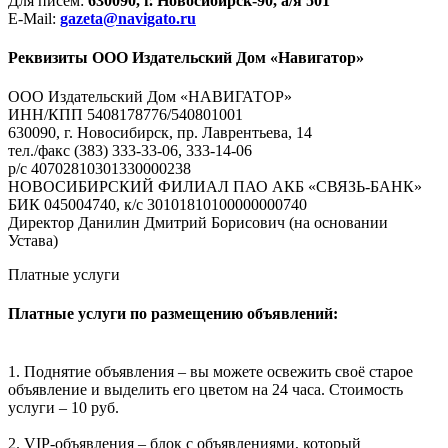
Для писем:
630090, г. Новосибирск-90, а/я 501
E-Mail:
gazeta@navigato.ru
Реквизиты ООО Издательский Дом «Навигатор»
ООО Издательский Дом «НАВИГАТОР»
ИНН/КПП 5408178776/540801001
630090, г. Новосибирск, пр. Лаврентьева, 14
тел./факс (383) 333-33-06, 333-14-06
р/с 40702810301330000238
НОВОСИБИРСКИЙ ФИЛИАЛ ПАО АКБ «СВЯЗЬ-БАНК»
БИК 045004740, к/с 30101810100000000740
Директор Данилин Дмитрий Борисович (на основании
Устава)
Платные услуги
Платные услуги по размещению объявлений:
1. Поднятие объявления – вы можете освежить своё старое
объявление и выделить его цветом на 24 часа. Стоимость
услуги – 10 руб.
2. VIP-объявления – блок с объявлениями, который