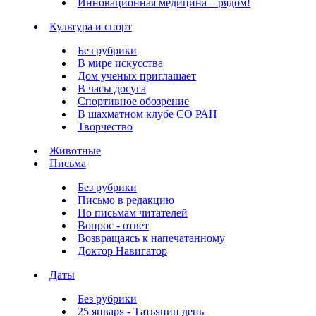
Инновационная медицина – рядом!
Культура и спорт
Без рубрики
В мире искусства
Дом ученых приглашает
В часы досуга
Спортивное обозрение
В шахматном клубе СО РАН
Творчество
Животные
Письма
Без рубрики
Письмо в редакцию
По письмам читателей
Вопрос - ответ
Возвращаясь к напечатанному
Доктор Навигатор
Даты
Без рубрики
25 января - Татьянин день