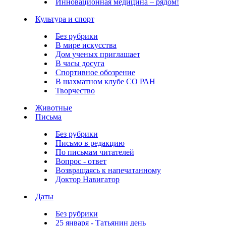
Инновационная медицина – рядом!
Культура и спорт
Без рубрики
В мире искусства
Дом ученых приглашает
В часы досуга
Спортивное обозрение
В шахматном клубе СО РАН
Творчество
Животные
Письма
Без рубрики
Письмо в редакцию
По письмам читателей
Вопрос - ответ
Возвращаясь к напечатанному
Доктор Навигатор
Даты
Без рубрики
25 января - Татьянин день