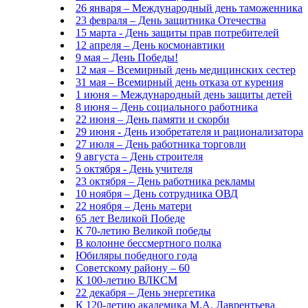
26 января – Международный день таможенника
23 февраля – День защитника Отечества
15 марта - День защиты прав потребителей
12 апреля – День космонавтики
9 мая – День Победы!
12 мая – Всемирный день медицинских сестер
31 мая – Всемирный день отказа от курения
1 июня – Международный день защиты детей
8 июня – День социального работника
22 июня – День памяти и скорби
29 июня - День изобретателя и рационализатора
27 июля – День работника торговли
9 августа – День строителя
5 октября - День учителя
23 октября – День работника рекламы
10 ноября – День сотрудника ОВД
22 ноября – День матери
65 лет Великой Победе
К 70-летию Великой победы
В колонне бессмертного полка
Юбиляры победного года
Советскому району – 60
К 100-летию ВЛКСМ
22 декабря – День энергетика
К 120-летию академика М.А. Лаврентьева