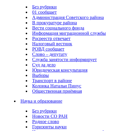
Без рубрики
01 сообщает
Администрация Советского района
В прокуратуре района
Вести социального фонда
Информация миграционной службы
Росреестр отвечает
Налоговый вестник
РОВД сообщает
Слово – депутату
Служба занятости информирует
Суд да дело
Юридическая консультация
Выборы
Транспорт в районе
Колонка Натальи Пинус
Общественная приёмная
Наука и образование
Без рубрики
Новости СО РАН
Родное слово
Горизонты науки