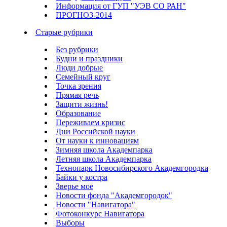
Информация от ГУП "УЭВ СО РАН"
ПРОГНОЗ-2014
Старые рубрики
Без рубрики
Будни и праздники
Люди добрые
Семейный круг
Точка зрения
Прямая речь
Защити жизнь!
Образование
Переживаем кризис
Дни Российской науки
От науки к инновациям
Зимняя школа Академпарка
Летняя школа Академпарка
Технопарк Новосибирского Академгородка
Байки у костра
Зверье мое
Новости фонда "Академгородок"
Новости "Навигатора"
Фотоконкурс Навигатора
Выборы