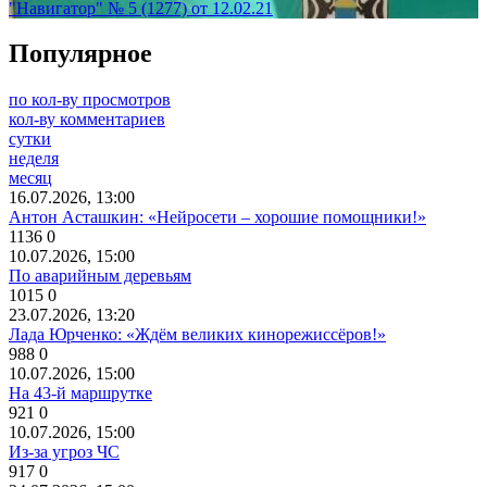
"Навигатор" № 5 (1277) от 12.02.21
Популярное
по кол-ву просмотров
кол-ву комментариев
сутки
неделя
месяц
16.07.2026, 13:00
Антон Асташкин: «Нейросети – хорошие помощники!»
1136
0
10.07.2026, 15:00
По аварийным деревьям
1015
0
23.07.2026, 13:20
Лада Юрченко: «Ждём великих кинорежиссёров!»
988
0
10.07.2026, 15:00
На 43-й маршрутке
921
0
10.07.2026, 15:00
Из-за угроз ЧС
917
0