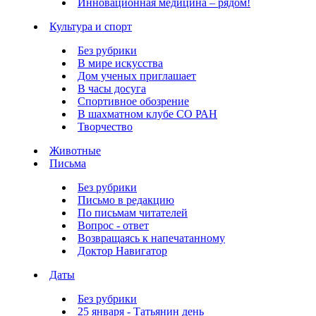
Инновационная медицина – рядом!
Культура и спорт
Без рубрики
В мире искусства
Дом ученых приглашает
В часы досуга
Спортивное обозрение
В шахматном клубе СО РАН
Творчество
Животные
Письма
Без рубрики
Письмо в редакцию
По письмам читателей
Вопрос - ответ
Возвращаясь к напечатанному
Доктор Навигатор
Даты
Без рубрики
25 января - Татьянин день