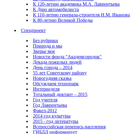
К 120-летию академика М.А. Лаврентьева
К Дню автомобилиста
К 110-летию генерала-строителя Н.М. Иванова
К 80-летию Великой Победы
Спецпроект
Без рубрики
Природа и мы
Зверье мое
Новости фонда "Академгородок"
Декада пожилых людей
День города – 2014
55 лет Советскому району
Новогодняя сказка
Обсуждаем технопарк
Интернеделя
Тотальный диктант – 2015
Год учителя
Год Лаврентьева
Факел-2012
2014 год культуры
2015 - год литературы
Всероссийская перепись населения
ГИБДД информирует