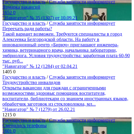
Государство и власть
/
Служба занятости информирует
Ярмарка вакансий
1652
0
"Навигатор" № 35 (1307) от 10.09.21
Государство и власть
/
Служба занятости информирует
Переехать ради работы?
Такой вариант возможен. Требуются специалисты в город
Алексеевка Белгородской области. На работу в
инновационный центр «Бирюч» приглашают инженера-
химика, ветеринарного врача, начальника лаборатории,
эмбриолога. Условия трудоустройства: заработная плата 60-90
тыс. руб...
"Навигатор" № 12 (1284) от 02.04.21
1405
0
Государство и власть
/
Служба занятости информирует
Трудоустройство инвалидов
Открыты вакансии для граждан с ограниченными
возможностями здоровья: помощник воспитателя,
воспитатели, библиотекари со знанием иностранных языков,
обработчик заготовок из стекловолокна, мл...
"Навигатор" № 7 (1279) от 26.02.21
1215
0
Государство и власть
/
Служба занятости информирует
Сменились телефоны
1601
0