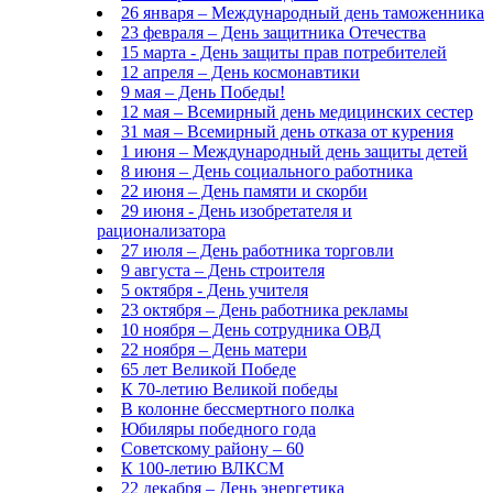
26 января – Международный день таможенника
23 февраля – День защитника Отечества
15 марта - День защиты прав потребителей
12 апреля – День космонавтики
9 мая – День Победы!
12 мая – Всемирный день медицинских сестер
31 мая – Всемирный день отказа от курения
1 июня – Международный день защиты детей
8 июня – День социального работника
22 июня – День памяти и скорби
29 июня - День изобретателя и
рационализатора
27 июля – День работника торговли
9 августа – День строителя
5 октября - День учителя
23 октября – День работника рекламы
10 ноября – День сотрудника ОВД
22 ноября – День матери
65 лет Великой Победе
К 70-летию Великой победы
В колонне бессмертного полка
Юбиляры победного года
Советскому району – 60
К 100-летию ВЛКСМ
22 декабря – День энергетика