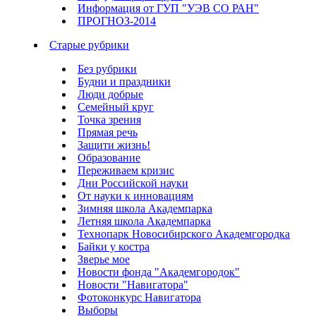
Информация от ГУП "УЭВ СО РАН"
ПРОГНОЗ-2014
Старые рубрики
Без рубрики
Будни и праздники
Люди добрые
Семейный круг
Точка зрения
Прямая речь
Защити жизнь!
Образование
Переживаем кризис
Дни Российской науки
От науки к инновациям
Зимняя школа Академпарка
Летняя школа Академпарка
Технопарк Новосибирского Академгородка
Байки у костра
Зверье мое
Новости фонда "Академгородок"
Новости "Навигатора"
Фотоконкурс Навигатора
Выборы