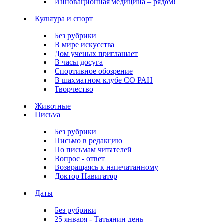
Инновационная медицина – рядом!
Культура и спорт
Без рубрики
В мире искусства
Дом ученых приглашает
В часы досуга
Спортивное обозрение
В шахматном клубе СО РАН
Творчество
Животные
Письма
Без рубрики
Письмо в редакцию
По письмам читателей
Вопрос - ответ
Возвращаясь к напечатанному
Доктор Навигатор
Даты
Без рубрики
25 января - Татьянин день