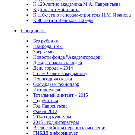
К 120-летию академика М.А. Лаврентьева
К Дню автомобилиста
К 110-летию генерала-строителя Н.М. Иванова
К 80-летию Великой Победы
Спецпроект
Без рубрики
Природа и мы
Зверье мое
Новости фонда "Академгородок"
Декада пожилых людей
День города – 2014
55 лет Советскому району
Новогодняя сказка
Обсуждаем технопарк
Интернеделя
Тотальный диктант – 2015
Год учителя
Год Лаврентьева
Факел-2012
2014 год культуры
2015 - год литературы
Всероссийская перепись населения
ГИБДД информирует