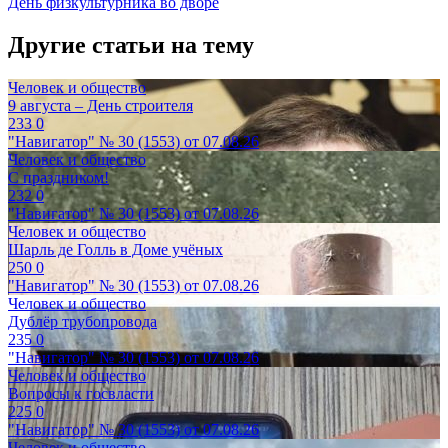
День физкультурника во дворе
Другие статьи на тему
Человек и общество
9 августа – День строителя
233
0
"Навигатор" № 30 (1553) от 07.08.26
Человек и общество
С праздником!
232
0
"Навигатор" № 30 (1553) от 07.08.26
Человек и общество
Шарль де Голль в Доме учёных
250
0
"Навигатор" № 30 (1553) от 07.08.26
Человек и общество
Дублёр трубопровода
235
0
"Навигатор" № 30 (1553) от 07.08.26
Человек и общество
Вопросы к госвласти
225
0
"Навигатор" № 30 (1553) от 07.08.26
Человек и общество