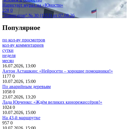
Нарисуют мурал на «Юности»
228
0
"Навигатор" № 30 (1553) от 07.08.26
Популярное
по кол-ву просмотров
кол-ву комментариев
сутки
неделя
месяц
16.07.2026, 13:00
Антон Асташкин: «Нейросети – хорошие помощники!»
1177
0
10.07.2026, 15:00
По аварийным деревьям
1058
0
23.07.2026, 13:20
Лада Юрченко: «Ждём великих кинорежиссёров!»
1024
0
10.07.2026, 15:00
На 43-й маршрутке
957
0
10.07.2026, 15:00