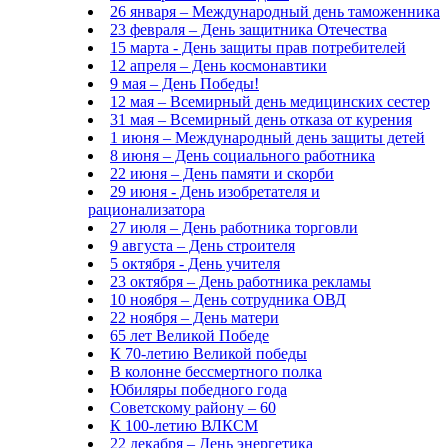
26 января – Международный день таможенника
23 февраля – День защитника Отечества
15 марта - День защиты прав потребителей
12 апреля – День космонавтики
9 мая – День Победы!
12 мая – Всемирный день медицинских сестер
31 мая – Всемирный день отказа от курения
1 июня – Международный день защиты детей
8 июня – День социального работника
22 июня – День памяти и скорби
29 июня - День изобретателя и
рационализатора
27 июля – День работника торговли
9 августа – День строителя
5 октября - День учителя
23 октября – День работника рекламы
10 ноября – День сотрудника ОВД
22 ноября – День матери
65 лет Великой Победе
К 70-летию Великой победы
В колонне бессмертного полка
Юбиляры победного года
Советскому району – 60
К 100-летию ВЛКСМ
22 декабря – День энергетика