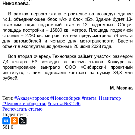
Николаева.
В рамках первого этапа строительства возведут здание
№1, объединяющее блок «А» и блок «Б». Здание будет 13-
этажным: один подземный этаж и 12 надземных. Общая
площадь постройки – 16880 кв. метров. Площадь подземной
стоянки – 2790 кв. метров, на ней предусмотрено 74 места
для автомобилей и четыре для мототранспорта. Ввести
объект в эксплуатацию должны к 20 июня 2028 года.
Вся вторая очередь Технопарка займёт участок размером
7,4 гектара. Её возведут за восемь этапов. Конкурс на
проектирование выиграло ООО «Сибирский проектный
институт», с ним подписали контракт на сумму 34,8 млн
рублей.
М. Мезина
Теги:
#Академгородок
#Новосибирск
#газета_Навигатор
#Человек и общество
#статья №31596
Распечатать статью
Поделиться:
561
0