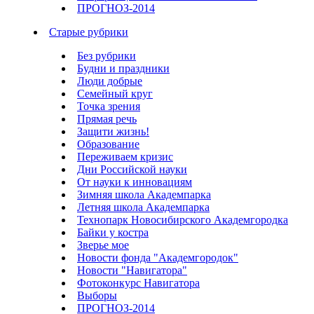
ПРОГНОЗ-2014
Старые рубрики
Без рубрики
Будни и праздники
Люди добрые
Семейный круг
Точка зрения
Прямая речь
Защити жизнь!
Образование
Переживаем кризис
Дни Российской науки
От науки к инновациям
Зимняя школа Академпарка
Летняя школа Академпарка
Технопарк Новосибирского Академгородка
Байки у костра
Зверье мое
Новости фонда "Академгородок"
Новости "Навигатора"
Фотоконкурс Навигатора
Выборы
ПРОГНОЗ-2014