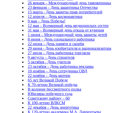
26 января – Международный день таможенника
23 февраля – День защитника Отечества
15 марта - День защиты прав потребителей
12 апреля – День космонавтики
9 мая – День Победы!
12 мая – Всемирный день медицинских сестер
31 мая – Всемирный день отказа от курения
1 июня – Международный день защиты детей
8 июня – День социального работника
22 июня – День памяти и скорби
29 июня - День изобретателя и рационализатора
27 июля – День работника торговли
9 августа – День строителя
5 октября - День учителя
23 октября – День работника рекламы
10 ноября – День сотрудника ОВД
22 ноября – День матери
65 лет Великой Победе
К 70-летию Великой победы
В колонне бессмертного полка
Юбиляры победного года
Советскому району – 60
К 100-летию ВЛКСМ
22 декабря – День энергетика
К 120-летию академика М.А. Лаврентьева