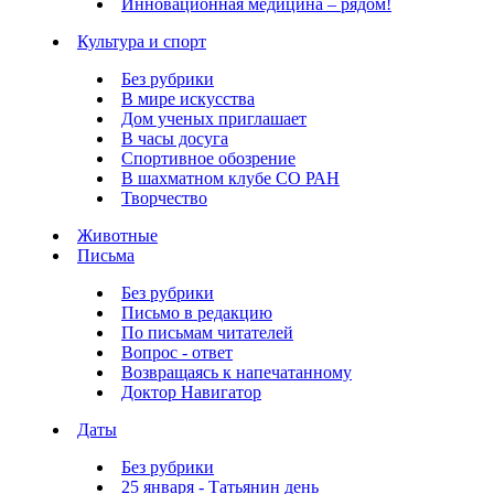
Инновационная медицина – рядом!
Культура и спорт
Без рубрики
В мире искусства
Дом ученых приглашает
В часы досуга
Спортивное обозрение
В шахматном клубе СО РАН
Творчество
Животные
Письма
Без рубрики
Письмо в редакцию
По письмам читателей
Вопрос - ответ
Возвращаясь к напечатанному
Доктор Навигатор
Даты
Без рубрики
25 января - Татьянин день