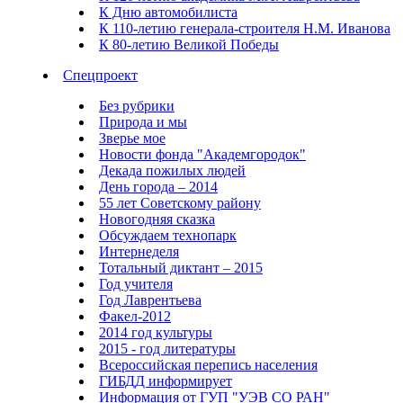
К Дню автомобилиста
К 110-летию генерала-строителя Н.М. Иванова
К 80-летию Великой Победы
Спецпроект
Без рубрики
Природа и мы
Зверье мое
Новости фонда "Академгородок"
Декада пожилых людей
День города – 2014
55 лет Советскому району
Новогодняя сказка
Обсуждаем технопарк
Интернеделя
Тотальный диктант – 2015
Год учителя
Год Лаврентьева
Факел-2012
2014 год культуры
2015 - год литературы
Всероссийская перепись населения
ГИБДД информирует
Информация от ГУП "УЭВ СО РАН"