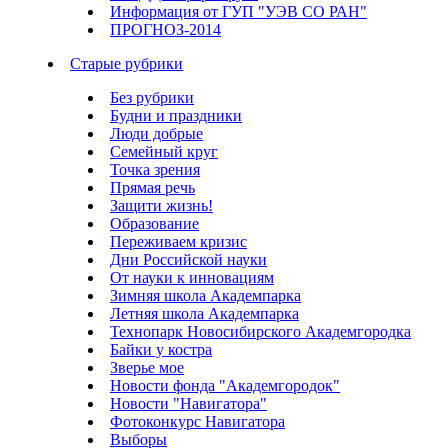
Информация от ГУП "УЭВ СО РАН"
ПРОГНОЗ-2014
Старые рубрики
Без рубрики
Будни и праздники
Люди добрые
Семейный круг
Точка зрения
Прямая речь
Защити жизнь!
Образование
Переживаем кризис
Дни Российской науки
От науки к инновациям
Зимняя школа Академпарка
Летняя школа Академпарка
Технопарк Новосибирского Академгородка
Байки у костра
Зверье мое
Новости фонда "Академгородок"
Новости "Навигатора"
Фотоконкурс Навигатора
Выборы