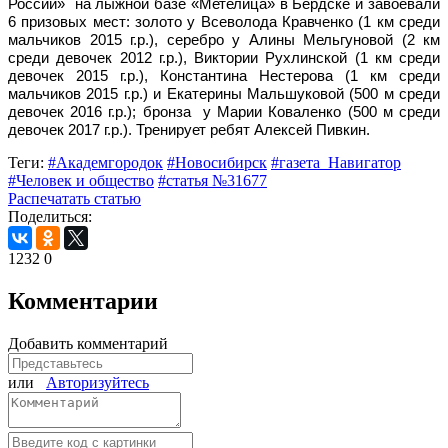
России» на лыжной базе «Метелица» в Бердске и завоевали
6 призовых мест: золото у Всеволода Кравченко (1 км среди
мальчиков 2015 г.р.), серебро у Алины Мельгуновой (2 км
среди девочек 2012 г.р.), Виктории Рухлинской (1 км среди
девочек 2015 г.р.), Константина Нестерова (1 км среди
мальчиков 2015 г.р.) и Екатерины Мальшуковой (500 м среди
девочек 2016 г.р.); бронза у Марии Коваленко (500 м среди
девочек 2017 г.р.). Тренирует ребят Алексей Пивкин.
Теги:
#Академгородок
#Новосибирск
#газета_Навигатор
#Человек и общество
#статья №31677
Распечатать статью
Поделиться:
1232
0
Комментарии
Добавить комментарий
или
Авторизуйтесь