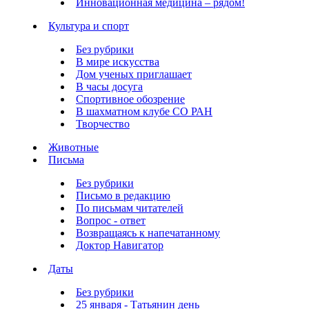
Инновационная медицина – рядом!
Культура и спорт
Без рубрики
В мире искусства
Дом ученых приглашает
В часы досуга
Спортивное обозрение
В шахматном клубе СО РАН
Творчество
Животные
Письма
Без рубрики
Письмо в редакцию
По письмам читателей
Вопрос - ответ
Возвращаясь к напечатанному
Доктор Навигатор
Даты
Без рубрики
25 января - Татьянин день