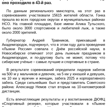
оно проходило в 43-й раз.
По данным регионального минспорта, на этот раз в
соревнованиях участвовали 15615 жителей области. Гонка
прошла во всех городских округах и муниципальных районах
НСО. На главной площадке, базе имени Алика Тульского,
было около 3000 спортсменов и любителей лыж, а также
около 2000 зрителей.
Губернатор Андрей Травников, приехавший в
Академгородок, подчеркнул, что в этом году дата проведения
«Лыжни России» совпала с Днём российской науки, в
Новосибирске отмечают этот день лыжным праздником в
Академгородке, и по-другому быть не может, потому что
сибирские учёные – самые лучшие и спортивные в стране.
В результате соревнований определили лидеров забегов
на 500 м у мальчиков и девочек, на 5 км у юношей и девушек,
на 10 км у мужчин и женщин, забега 2025 и корпоративного
забега. Среди сильнейших был и представитель Советского
района: Александр Немов стал вторым на 10-километровой
дистанции.
Есть впечатляющие результаты и у воспитанников ДЮФЦ
«Спортивный резерв», которые участвовали в «Лыжне