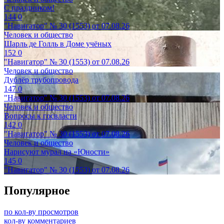
С праздником!
144
0
"Навигатор" № 30 (1553) от 07.08.26
Человек и общество
Шарль де Голль в Доме учёных
152
0
"Навигатор" № 30 (1553) от 07.08.26
Человек и общество
Дублёр трубопровода
147
0
"Навигатор" № 30 (1553) от 07.08.26
Человек и общество
Вопросы к госвласти
142
0
"Навигатор" № 30 (1553) от 07.08.26
Человек и общество
Нарисуют мурал на «Юности»
145
0
"Навигатор" № 30 (1553) от 07.08.26
Популярное
по кол-ву просмотров
кол-ву комментариев