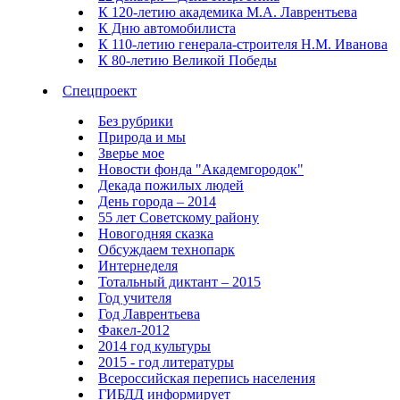
К 120-летию академика М.А. Лаврентьева
К Дню автомобилиста
К 110-летию генерала-строителя Н.М. Иванова
К 80-летию Великой Победы
Спецпроект
Без рубрики
Природа и мы
Зверье мое
Новости фонда "Академгородок"
Декада пожилых людей
День города – 2014
55 лет Советскому району
Новогодняя сказка
Обсуждаем технопарк
Интернеделя
Тотальный диктант – 2015
Год учителя
Год Лаврентьева
Факел-2012
2014 год культуры
2015 - год литературы
Всероссийская перепись населения
ГИБДД информирует