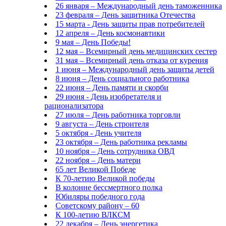
26 января – Международный день таможенника
23 февраля – День защитника Отечества
15 марта - День защиты прав потребителей
12 апреля – День космонавтики
9 мая – День Победы!
12 мая – Всемирный день медицинских сестер
31 мая – Всемирный день отказа от курения
1 июня – Международный день защиты детей
8 июня – День социального работника
22 июня – День памяти и скорби
29 июня - День изобретателя и
рационализатора
27 июля – День работника торговли
9 августа – День строителя
5 октября - День учителя
23 октября – День работника рекламы
10 ноября – День сотрудника ОВД
22 ноября – День матери
65 лет Великой Победе
К 70-летию Великой победы
В колонне бессмертного полка
Юбиляры победного года
Советскому району – 60
К 100-летию ВЛКСМ
22 декабря – День энергетика