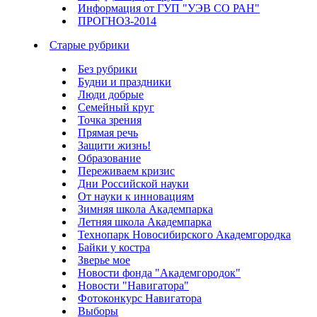
Информация от ГУП "УЭВ СО РАН"
ПРОГНОЗ-2014
Старые рубрики
Без рубрики
Будни и праздники
Люди добрые
Семейный круг
Точка зрения
Прямая речь
Защити жизнь!
Образование
Переживаем кризис
Дни Российской науки
От науки к инновациям
Зимняя школа Академпарка
Летняя школа Академпарка
Технопарк Новосибирского Академгородка
Байки у костра
Зверье мое
Новости фонда "Академгородок"
Новости "Навигатора"
Фотоконкурс Навигатора
Выборы