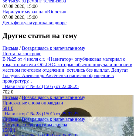
56 тысяч за ремонт телевизора
07.08.2026, 15:00
Нарисуют мурал на «Юности»
07.08.2026, 15:00
День физкультурника во дворе
Другие статьи на тему
Письма
/
Возвращаясь к напечатанному
Почта на контроле
В №25 от 4 июля с.г. «Навигатор» опубликовал материал о
том, что жители ОбьГЭС, которые обычно получали пенсии в
местном почтовом отделении, остались без выплат. Депутат
Госдумы Александр Аксёненко написал обращение в
прокуратуру...
"Навигатор" № 32 (1505) от 22.08.25
702
0
Письма
/
Возвращаясь к напечатанному
Присяжные снова оправдали
681
0
"Навигатор" № 28 (1501) от 25.07.25
Письма
/
Возвращаясь к напечатанному
Туманные перспективы сквера
1588
1
"Навигатор" № 19 (1492) от 23.05.25