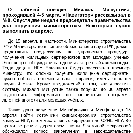
О рабочей поездке Михаила Мишустина,
проходившей 4-5 марта, «Навигатор» рассказывал в
№9. Спустя две недели председатель правительства
дал поручения министерствам. Некоторые нужно
выполнить в апреле.
До 15 апреля, в частности, Министерство строительства
РФ и Министерство высшего образования и науки РФ должны
представить предложения по упрощению процедуры
получения жилищных сертификатов для молодых учёных.
Этот вопрос обсуждали на одной из встреч в Академгородке.
Тогда доцент НГУ Елизавета Лидер рассказала премьер-
министру, что сложно получить жилищные сертификаты:
нужно собрать объёмный пакет справок, иметь большой
научный стаж. Кроме предложений о том, как упростить
систему, Михаил Мишустин также поручил до 30 апреля
подготовить информацию по расширению программы
льготной ипотеки для молодых учёных.
Также дано поручение Минобрнауки и Минфину до 15
апреля найти источники финансирования строительства
кампуса НГУ, в том числе новых корпусов для СУНЦ НГУ. Во
время встречи с директором школы Людмилой Некрасовой
обсуждался вопрос закрепления в законодательстве