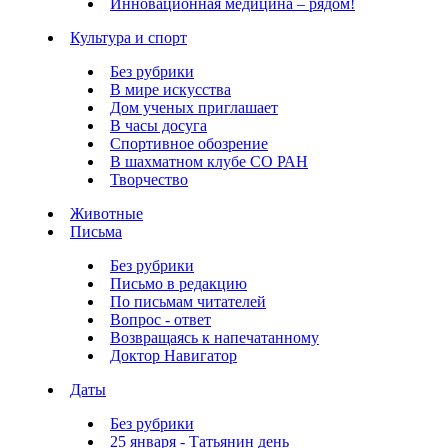
Инновационная медицина – рядом!
Культура и спорт
Без рубрики
В мире искусства
Дом ученых приглашает
В часы досуга
Спортивное обозрение
В шахматном клубе СО РАН
Творчество
Животные
Письма
Без рубрики
Письмо в редакцию
По письмам читателей
Вопрос - ответ
Возвращаясь к напечатанному
Доктор Навигатор
Даты
Без рубрики
25 января - Татьянин день