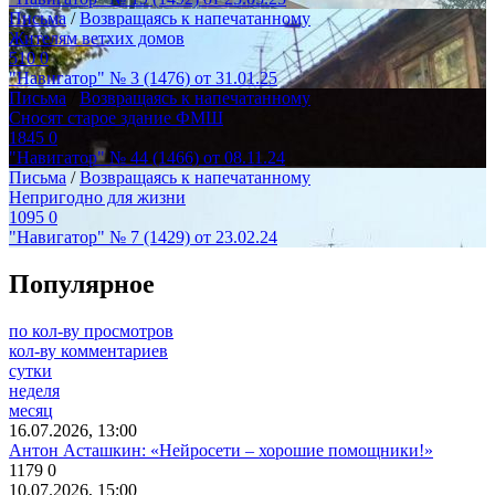
Письма
/
Возвращаясь к напечатанному
Жителям ветхих домов
510
0
"Навигатор" № 3 (1476) от 31.01.25
Письма
/
Возвращаясь к напечатанному
Сносят старое здание ФМШ
1845
0
"Навигатор" № 44 (1466) от 08.11.24
Письма
/
Возвращаясь к напечатанному
Непригодно для жизни
1095
0
"Навигатор" № 7 (1429) от 23.02.24
Популярное
по кол-ву просмотров
кол-ву комментариев
сутки
неделя
месяц
16.07.2026, 13:00
Антон Асташкин: «Нейросети – хорошие помощники!»
1179
0
10.07.2026, 15:00