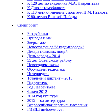
К 120-летию академика М.А. Лаврентьева
К Дню автомобилиста
К 110-летию генерала-строителя Н.М. Иванова
К 80-летию Великой Победы
Спецпроект
Без рубрики
Природа и мы
Зверье мое
Новости фонда "Академгородок"
Декада пожилых людей
День города – 2014
55 лет Советскому району
Новогодняя сказка
Обсуждаем технопарк
Интернеделя
Тотальный диктант – 2015
Год учителя
Год Лаврентьева
Факел-2012
2014 год культуры
2015 - год литературы
Всероссийская перепись населения
ГИБДД информирует