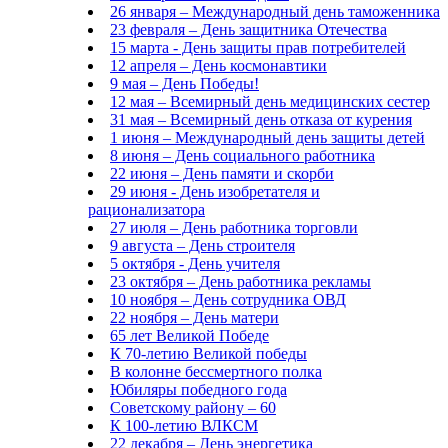
26 января – Международный день таможенника
23 февраля – День защитника Отечества
15 марта - День защиты прав потребителей
12 апреля – День космонавтики
9 мая – День Победы!
12 мая – Всемирный день медицинских сестер
31 мая – Всемирный день отказа от курения
1 июня – Международный день защиты детей
8 июня – День социального работника
22 июня – День памяти и скорби
29 июня - День изобретателя и
рационализатора
27 июля – День работника торговли
9 августа – День строителя
5 октября - День учителя
23 октября – День работника рекламы
10 ноября – День сотрудника ОВД
22 ноября – День матери
65 лет Великой Победе
К 70-летию Великой победы
В колонне бессмертного полка
Юбиляры победного года
Советскому району – 60
К 100-летию ВЛКСМ
22 декабря – День энергетика