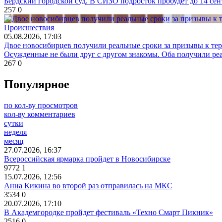
Бердский городской суд. В СИЗО подросток пробудет до 14 сен
257
0
Происшествия
05.08.2026, 17:03
Двое новосибирцев получили реальные сроки за призывы к те
Осужденные не были друг с другом знакомы. Оба получили реа
267
0
Популярное
по кол-ву просмотров
кол-ву комментариев
сутки
неделя
месяц
27.07.2026, 16:37
Всероссийская ярмарка пройдет в Новосибирске
9772
1
15.07.2026, 12:56
Анна Кикина во второй раз отправилась на МКС
3534
0
20.07.2026, 17:10
В Академгородке пройдет фестиваль «Техно Смарт Пикник»
2516
0