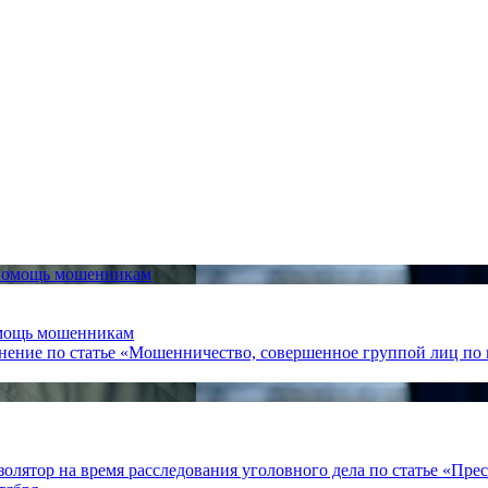
омощь мошенникам
нение по статье «Мошенничество, совершенное группой лиц по 
лятор на время расследования уголовного дела по статье «Пре