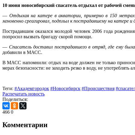
10 июня новосибирский спасатель отдыхал от рабочей смен
—
Отдыхая на катере в акватории, примерно в 150 метрах
мгновенно среагировал, подплыл к пострадавшему на катере и д
Пострадавшим оказался молодой человек 2006 года рождения
попросил вызвать бригаду скорой помощи.
—
Спасатель доставил пострадавшего в отряд, где ему была
добавили в МАСС.
В МАСС напомнили: отдых на воде должен не только приносит
мерах безопасности: не заходить резко в воду, не употреблять 
Теги:
#Академгородок
#Новосибирск
#Происшествия
#спасате
Распечатать новость
Поделиться:
466
0
Комментарии