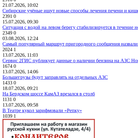
21.07.2026, 10:02
Сибирские учёные ищут новые способы лечения печени и киш
2391
0
15.07.2026, 09:30
Ситуация с водой на левом берегу стабилизируется в течение н
2349
0
03.08.2026, 12:24
Самый популярный маршрут пригородного сообщения назвали
2024
1
13.07.2026, 11:03
Сервис 2ГИС публикует данные о наличии бензина на АЗС Но
1674
0
13.07.2026, 14:06
Большегрузы будут заправлять на отдельных АЗС
1433
0
18.07.2026, 09:21
На Бердском шоссе КамАЗ врезался в столб
1131
0
13.07.2026, 09:58
В Театре кукол зарифмовали «Репку»
1039
1