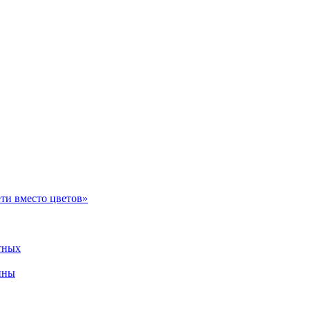
ти вместо цветов»
тных
ины