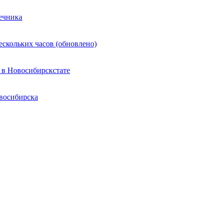
ечника
ескольких часов (обновлено)
 в Новосибирскстате
восибирска