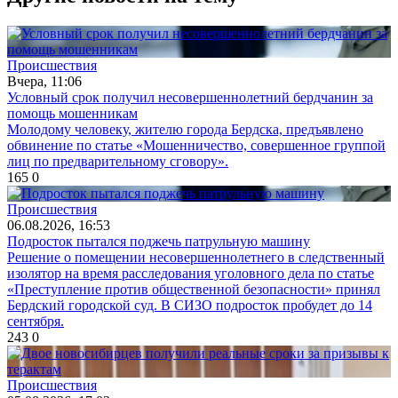
Происшествия
Вчера, 11:06
Условный срок получил несовершеннолетний бердчанин за
помощь мошенникам
Молодому человеку, жителю города Бердска, предъявлено
обвинение по статье «Мошенничество, совершенное группой
лиц по предварительному сговору».
165
0
Происшествия
06.08.2026, 16:53
Подросток пытался поджечь патрульную машину
Решение о помещении несовершеннолетнего в следственный
изолятор на время расследования уголовного дела по статье
«Преступление против общественной безопасности» принял
Бердский городской суд. В СИЗО подросток пробудет до 14
сентября.
243
0
Происшествия