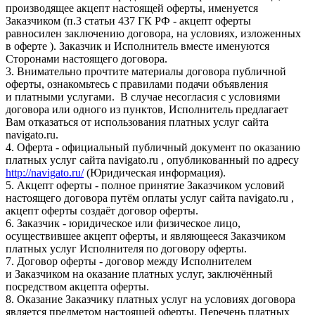
производящее акцепт настоящей оферты, именуется
Заказчиком (п.3 статьи 437 ГК РФ - акцепт оферты
равносилен заключению договора, на условиях, изложенных
в оферте ). Заказчик и Исполнитель вместе именуются
Сторонами настоящего договора.
3. Внимательно прочтите материалы договора публичной
оферты, ознакомьтесь с правилами подачи объявления
и платными услугами. В случае несогласия с условиями
договора или одного из пунктов, Исполнитель предлагает
Вам отказаться от использования платных услуг сайта
navigato.ru.
4. Оферта - официальный публичный документ по оказанию
платных услуг сайта navigato.ru , опубликованный по адресу
http://navigato.ru/
(Юридическая информация).
5. Акцепт оферты - полное принятие Заказчиком условий
настоящего договора путём оплаты услуг сайта navigato.ru ,
акцепт оферты создаёт договор оферты.
6. Заказчик - юридическое или физическое лицо,
осуществившее акцепт оферты, и являющееся Заказчиком
платных услуг Исполнителя по договору оферты.
7. Договор оферты - договор между Исполнителем
и Заказчиком на оказание платных услуг, заключённый
посредством акцепта оферты.
8. Оказание Заказчику платных услуг на условиях договора
является предметом настоящей оферты. Перечень платных