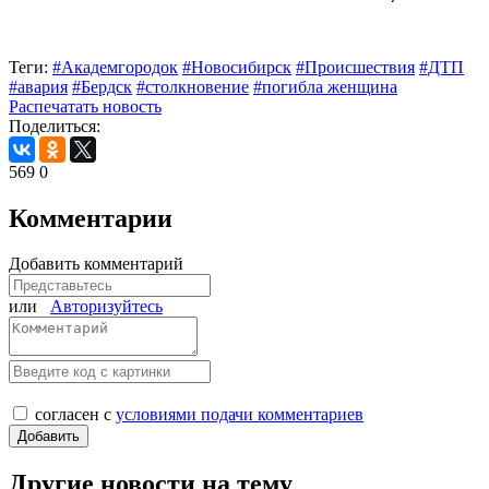
Теги:
#Академгородок
#Новосибирск
#Происшествия
#ДТП
#авария
#Бердск
#столкновение
#погибла женщина
Распечатать новость
Поделиться:
569
0
Комментарии
Добавить комментарий
или
Авторизуйтесь
согласен с
условиями подачи комментариев
Другие новости на тему