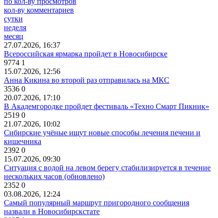
по кол-ву просмотров
кол-ву комментариев
сутки
неделя
месяц
27.07.2026, 16:37
Всероссийская ярмарка пройдет в Новосибирске
9774
1
15.07.2026, 12:56
Анна Кикина во второй раз отправилась на МКС
3536
0
20.07.2026, 17:10
В Академгородке пройдет фестиваль «Техно Смарт Пикник»
2519
0
21.07.2026, 10:02
Сибирские учёные ищут новые способы лечения печени и
кишечника
2392
0
15.07.2026, 09:30
Ситуация с водой на левом берегу стабилизируется в течение
нескольких часов (обновлено)
2352
0
03.08.2026, 12:24
Самый популярный маршрут пригородного сообщения
назвали в Новосибирскстате