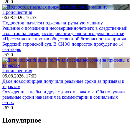
220
0
Происшествия
06.08.2026, 16:53
Подросток пытался поджечь патрульную машину
Решение о помещении несовершеннолетнего в следственный
изолятор на время расследования уголовного дела по статье
«Преступление против общественной безопасности» принял
Бердский городской суд. В СИЗО подросток пробудет до 14
сентября.
257
0
Происшествия
05.08.2026, 17:03
Двое новосибирцев получили реальные сроки за призывы к
терактам
Осужденные не были друг с другом знакомы. Оба получили
реальные сроки наказания за комментарии в социальных
сетях.
267
0
Популярное