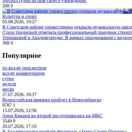
театра-студии на базе своего учреждения.
208
0
Культура и спорт
05.08.2026, 19:27
В Советском районе торжественно открыли музыкальную шко
Стало традицией отмечать профессиональный праздник строите
Терешковой в Академгородке. В рамках празднования с видео
368
0
Популярное
по кол-ву просмотров
кол-ву комментариев
сутки
неделя
месяц
27.07.2026, 16:37
Всероссийская ярмарка пройдет в Новосибирске
9787
1
15.07.2026, 12:56
Анна Кикина во второй раз отправилась на МКС
3549
0
20.07.2026, 17:10
В Академгородке пройдет фестиваль «Техно Смарт Пикник»