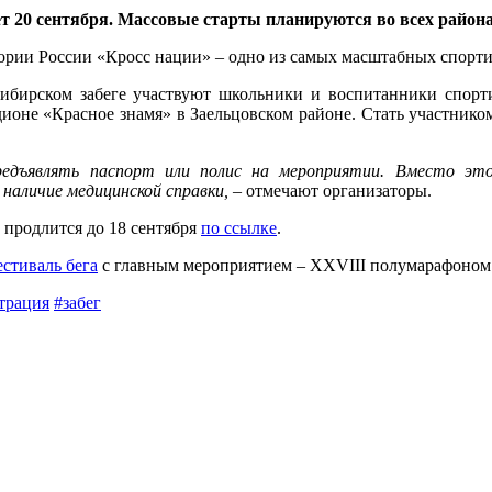
дет 20 сентября. Массовые старты планируются во всех район
тории России «Кросс нации» – одно из самых масштабных спорт
сибирском забеге участвуют школьники и воспитанники спорт
адионе «Красное знамя» в Заельцовском районе. Стать участник
редъявлять паспорт или полис на мероприятии. Вместо эт
аличие медицинской справки,
– отмечают организаторы.
 продлится до 18 сентября
по ссылке
.
стиваль бега
с главным мероприятием – XXVIII полумарафоном
трация
#забег