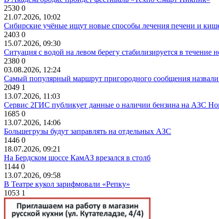
2530
0
21.07.2026, 10:02
Сибирские учёные ищут новые способы лечения печени и киш
2403
0
15.07.2026, 09:30
Ситуация с водой на левом берегу стабилизируется в течение н
2380
0
03.08.2026, 12:24
Самый популярный маршрут пригородного сообщения назвали
2049
1
13.07.2026, 11:03
Сервис 2ГИС публикует данные о наличии бензина на АЗС Но
1685
0
13.07.2026, 14:06
Большегрузы будут заправлять на отдельных АЗС
1446
0
18.07.2026, 09:21
На Бердском шоссе КамАЗ врезался в столб
1144
0
13.07.2026, 09:58
В Театре кукол зарифмовали «Репку»
1053
1