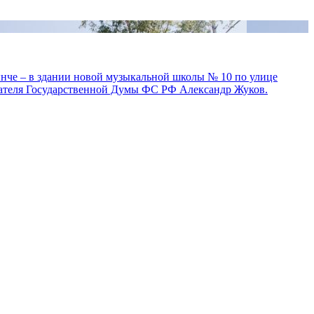
ынче – в здании новой музыкальной школы № 10 по улице
дателя Государственной Думы ФС РФ Александр Жуков.