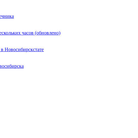
ечника
ескольких часов (обновлено)
 в Новосибирскстате
восибирска