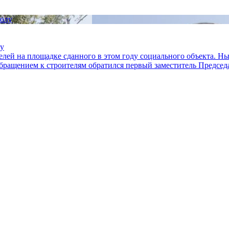
лу
лей на площадке сданного в этом году социального объекта. Н
обращением к строителям обратился первый заместитель Предсе