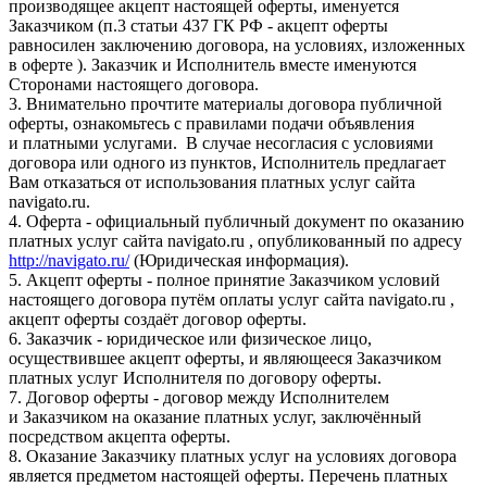
производящее акцепт настоящей оферты, именуется
Заказчиком (п.3 статьи 437 ГК РФ - акцепт оферты
равносилен заключению договора, на условиях, изложенных
в оферте ). Заказчик и Исполнитель вместе именуются
Сторонами настоящего договора.
3. Внимательно прочтите материалы договора публичной
оферты, ознакомьтесь с правилами подачи объявления
и платными услугами. В случае несогласия с условиями
договора или одного из пунктов, Исполнитель предлагает
Вам отказаться от использования платных услуг сайта
navigato.ru.
4. Оферта - официальный публичный документ по оказанию
платных услуг сайта navigato.ru , опубликованный по адресу
http://navigato.ru/
(Юридическая информация).
5. Акцепт оферты - полное принятие Заказчиком условий
настоящего договора путём оплаты услуг сайта navigato.ru ,
акцепт оферты создаёт договор оферты.
6. Заказчик - юридическое или физическое лицо,
осуществившее акцепт оферты, и являющееся Заказчиком
платных услуг Исполнителя по договору оферты.
7. Договор оферты - договор между Исполнителем
и Заказчиком на оказание платных услуг, заключённый
посредством акцепта оферты.
8. Оказание Заказчику платных услуг на условиях договора
является предметом настоящей оферты. Перечень платных