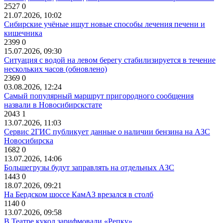
2527
0
21.07.2026, 10:02
Сибирские учёные ищут новые способы лечения печени и
кишечника
2399
0
15.07.2026, 09:30
Ситуация с водой на левом берегу стабилизируется в течение
нескольких часов (обновлено)
2369
0
03.08.2026, 12:24
Самый популярный маршрут пригородного сообщения
назвали в Новосибирскстате
2043
1
13.07.2026, 11:03
Сервис 2ГИС публикует данные о наличии бензина на АЗС
Новосибирска
1682
0
13.07.2026, 14:06
Большегрузы будут заправлять на отдельных АЗС
1443
0
18.07.2026, 09:21
На Бердском шоссе КамАЗ врезался в столб
1140
0
13.07.2026, 09:58
В Театре кукол зарифмовали «Репку»