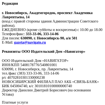
Редакция
г. Новосибирск, Академгородок, проспект Академика
Лаврентьева, 14
(вход с правой стороны здания Администрации Советского
района).
ЕЖЕДНЕВНО (кроме субботы и воскресенья) с 10.00 до 18.00
Телефон/факс:
333-33-06, 333-14-06
Для писем:
630090, г. Новосибирск-90, а/я 501
E-Mail:
gazeta@navigato.ru
Реквизиты ООО Издательский Дом «Навигатор»
ООО Издательский Дом «НАВИГАТОР»
ИНН/КПП 5408178776/540801001
630090, г. Новосибирск, пр. Лаврентьева, 14
тел./факс (383) 333-33-06, 333-14-06
р/с 40702810301330000238
НОВОСИБИРСКИЙ ФИЛИАЛ ПАО АКБ «СВЯЗЬ-БАНК»
БИК 045004740, к/с 30101810100000000740
Директор Данилин Дмитрий Борисович (на основании
Устава)
Платные услуги