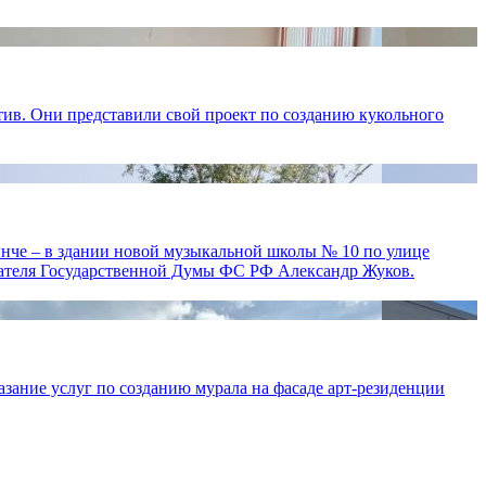
ив. Они представили свой проект по созданию кукольного
ынче – в здании новой музыкальной школы № 10 по улице
дателя Государственной Думы ФС РФ Александр Жуков.
зание услуг по созданию мурала на фасаде арт-резиденции