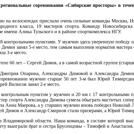
егиональные соревнования «Сибирские просторы» в течение 
ию на велосипедах прислали очень сильные команды Москва, Н
родного класса, 19 мастеров спорта. Команду Новосибирска 
 имени Алика Тульского и в районе спорткомплекса НГУ.
с 28 контрольными пунктами. У мужчин здесь уверенную победу 
Демин занял 5-е место, тем самым выполнив норматив мастера с
ла 3-е место.
пе 60 лет – Сергей Димов, а в самой возрастной группе (старш
е Дмитрия Опарина, Александры Димовой и Александра Демина з
 соревновании мужчин старше 50 лет 3-м был Юрий Тимиртди
ей Вилисов занял 2-е место.
21 контрольным пунктом у мужчин и 20 км с 17 контрольными 
астер спорта Александра Димова сумела обыграть маститых сопе
тала Анна Маерова, а у старших мужчин вновь победил Николай 
ргей Димов и Александр Смирнов стали призерами, а Юрий Тимирт
из Владимирской области. Наша команда, в составе которой в
ету выиграли брат и сестра Брусенцовы – Тимофей и Анастасия.