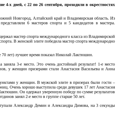
4-х дней, с 22 по 26 сентября, проходили в окрестностях
ижний Новгород, Алтайский край и Владимирская область. Из
представляли 6 мастеров спорта и 5 кандидатов в мастера.
одержал мастер спорта международного класса из Владимирской
порта. В женской элите победила мастер спорта международно
е 70 лет) лучшее время показал Николай Лактюшин.
аняла 3-е место. Это очень достойный результат! 1-е место
нов, у женщин призерами стали Анастасия Васильева и Анна
пунктами у женщин. В мужской элите в призерах были гости –
рниц. Очень хорошо выступила среди девушек 17 лет Анастасия
Лактюшин. Он одержал уверенную победу по сумме результатов
динов занял 2-е место в группе старше 50 лет.
ыступали Александр Демин и Александра Димова, на 3 секунды