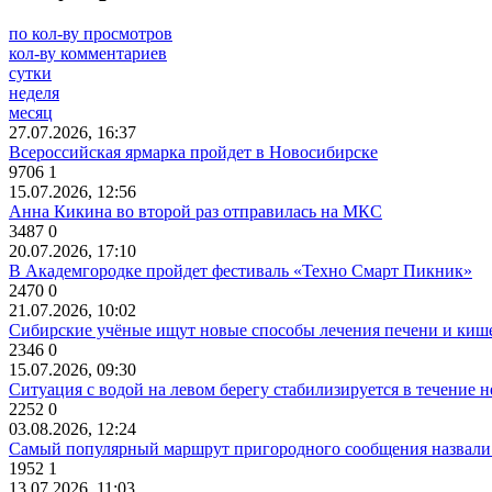
по кол-ву просмотров
кол-ву комментариев
сутки
неделя
месяц
27.07.2026, 16:37
Всероссийская ярмарка пройдет в Новосибирске
9706
1
15.07.2026, 12:56
Анна Кикина во второй раз отправилась на МКС
3487
0
20.07.2026, 17:10
В Академгородке пройдет фестиваль «Техно Смарт Пикник»
2470
0
21.07.2026, 10:02
Сибирские учёные ищут новые способы лечения печени и киш
2346
0
15.07.2026, 09:30
Ситуация с водой на левом берегу стабилизируется в течение н
2252
0
03.08.2026, 12:24
Самый популярный маршрут пригородного сообщения назвали
1952
1
13.07.2026, 11:03