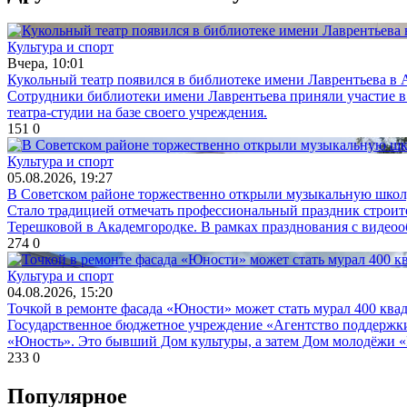
Культура и спорт
Вчера, 10:01
Кукольный театр появился в библиотеке имени Лаврентьева в
Сотрудники библиотеки имени Лаврентьева приняли участие в
театра-студии на базе своего учреждения.
151
0
Культура и спорт
05.08.2026, 19:27
В Советском районе торжественно открыли музыкальную шко
Стало традицией отмечать профессиональный праздник строите
Терешковой в Академгородке. В рамках празднования с видео
274
0
Культура и спорт
04.08.2026, 15:20
Точкой в ремонте фасада «Юности» может стать мурал 400 ква
Государственное бюджетное учреждение «Агентство поддержки
«Юность». Это бывший Дом культуры, а затем Дом молодёжи «
233
0
Популярное