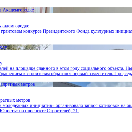
 Академгородке
 грантовом конкурсе Президентского Фонда культурных инициат
лу
лей на площадке сданного в этом году социального объекта. Н
обращением к строителям обратился первый заместитель Предсе
дратных метров
 молодежных инициатив» организовало запрос котировок на ока
Юность» на проспекте Строителей, 21.