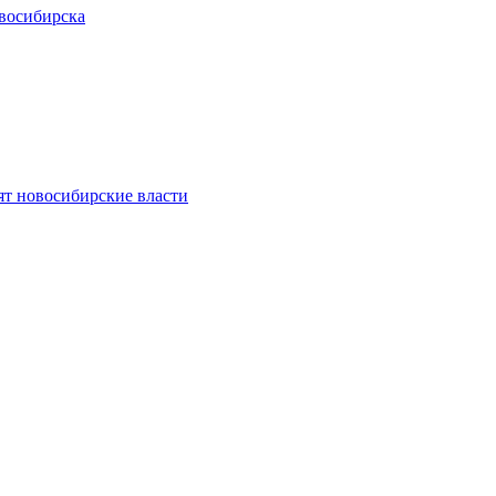
восибирска
ят новосибирские власти