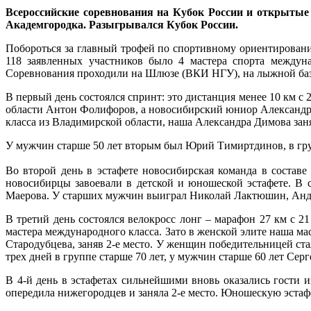
Всероссийские соревнования на Кубок России и открытые р
Академгородка. Разыгрывался Кубок России.
Побороться за главный трофей по спортивному ориентирован
118 заявленных участников было 4 мастера спорта междуна
Соревнования проходили на Шлюзе (ВКИ НГУ), на лыжной базе
В первый день состоялся спринт: это дистанция менее 10 км 
области Антон Фолифоров, а новосибирский юниор Александр 
класса из Владимирской области, наша Александра Димова заня
У мужчин старше 50 лет вторым был Юрий Тимиртдинов, в груп
Во второй день в эстафете новосибирская команда в состав
новосибирцы завоевали в детской и юношеской эстафете. В
Маерова. У старших мужчин выиграл Николай Лактюшин, Андр
В третий день состоялся велокросс лонг – марафон 27 км с 
мастера международного класса. Зато в женской элите наша м
Стародубцева, заняв 2-е место. У женщин победительницей с
трех дней в группе старше 70 лет, у мужчин старше 60 лет Се
В 4-й день в эстафетах сильнейшими вновь оказались гости 
опередила нижегородцев и заняла 2-е место. Юношескую эстаф