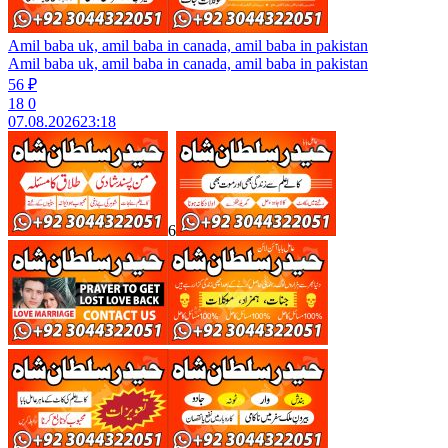
Amil baba uk, amil baba in canada, amil baba in pakistan
Amil baba uk, amil baba in canada, amil baba in pakistan
56 ₽
18
0
07.08.2026
23:18
6