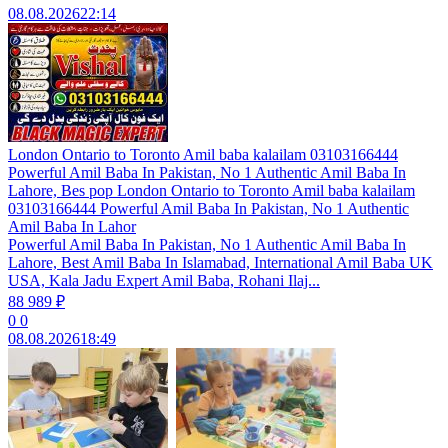
08.08.2026
22:14
London Ontario to Toronto Amil baba kalailam 03103166444
Powerful Amil Baba In Pakistan, No 1 Authentic Amil Baba In
Lahore, Bes pop London Ontario to Toronto Amil baba kalailam
03103166444 Powerful Amil Baba In Pakistan, No 1 Authentic
Amil Baba In Lahor
Powerful Amil Baba In Pakistan, No 1 Authentic Amil Baba In
Lahore, Best Amil Baba In Islamabad, International Amil Baba UK
USA, Kala Jadu Expert Amil Baba, Rohani Ilaj...
88 989 ₽
0
0
08.08.2026
18:49