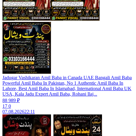
Jadugar Vashikaran Amil Baba in Canada UAE Bangali Amil Baba
Powerful Amil Baba In Pakistan, No 1 Authentic Amil Baba In
Lahore, Best Amil Baba In Islamabad, International Amil Baba UK
USA, Kala Jadu Expert Amil Baba, Rohani Ilaj...
88 989 ₽
17
0
07.08.2026
22:11