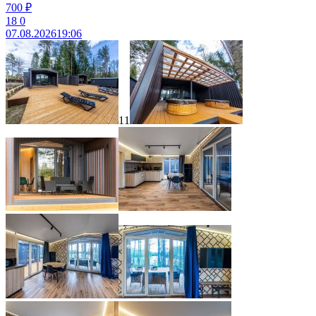
700 ₽
18
0
07.08.2026
19:06
11