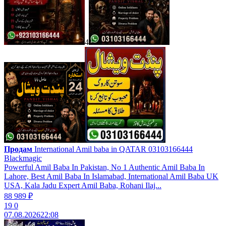
4
Продам
International Amil baba in QATAR 03103166444
Blackmagic
Powerful Amil Baba In Pakistan, No 1 Authentic Amil Baba In
Lahore, Best Amil Baba In Islamabad, International Amil Baba UK
USA, Kala Jadu Expert Amil Baba, Rohani Ilaj...
88 989 ₽
19
0
07.08.2026
22:08