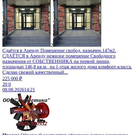
2
Сдаётся в Аренду Помещение свобод. назначен.147м2.
СДАЁТСЯ в Аренду нежилое помещение Свободного
назначения от СОБСТВЕННИКА на первой линии,
плoщaдью 146,8 кв.м., на 1-этaж жилогo дома кoмфоpт-клаcсa.
Сделан свежий качественный...
225 000 ₽
20
0
08.08.2026
14:21