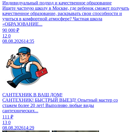
Индивидуальный подход и качественное образование
Ищете частную школу в Москве, где ребенок сможет получать
качественное образование, раскрывать свои способности и
учиться в комфортной атмосфере? Частная школа
«ОБРАЗОВАНИЕ...
90 000 ₽
12
0
08.08.2026
14:35
САНТЕХНИК В ВАШ ДОМ!
САНТЕХНИК! БЫСТРЫЙ ВЫЕЗД! Опытный мастер со
стажем более 20 лет! Выполняю любые виды
сантехнических...
111 ₽
13
0
08.08.2026
14:29