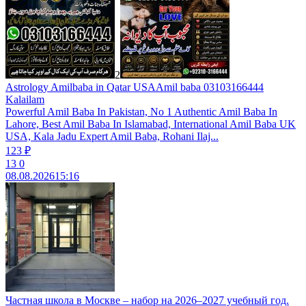
2
Astrology Amilbaba in Qatar USAAmil baba 03103166444
Kalailam
Powerful Amil Baba In Pakistan, No 1 Authentic Amil Baba In
Lahore, Best Amil Baba In Islamabad, International Amil Baba UK
USA, Kala Jadu Expert Amil Baba, Rohani Ilaj...
123 ₽
13
0
08.08.2026
15:16
Частная школа в Москве – набор на 2026–2027 учебный год.