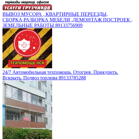
ВЫВОЗ МУСОРА , КВАРТИРНЫЕ ПЕРЕЕЗДЫ,
СБОРКА,РАЗБОРКА МЕБЕЛИ ,ДЕМОНТАЖ ПОСТРОЕК ,
ЗЕМЕЛЬНЫЕ РАБОТЫ 89133756909
24/7 Автомобильная техпомощь. Отогрев. Прикурить.
Вскрыть. Подвоз топлива 89133785288