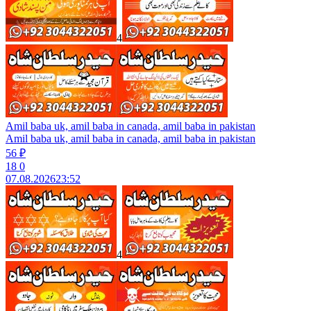
4
Amil baba uk, amil baba in canada, amil baba in pakistan
Amil baba uk, amil baba in canada, amil baba in pakistan
56 ₽
18
0
07.08.2026
23:52
4