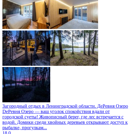
Загородный отдых в Ленинградской области. ДeРевня Озеро
DeРевня Озеро — ваш уголок спокойствия вдали от
городской суеты! Живописный берег, где лес встречается с
водой. Домики среди хвойных деревьев открывают доступ к
рыбалке, прогулкам...
18
0