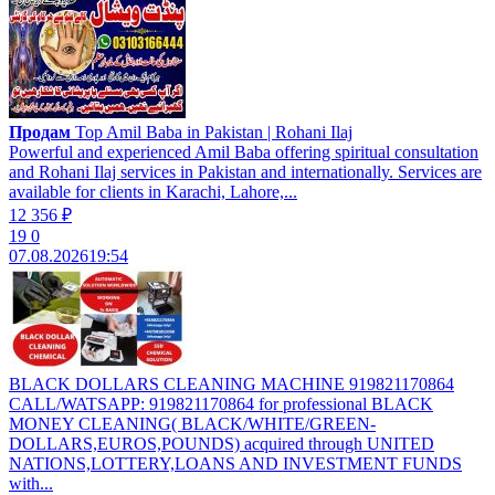
Продам
Top Amil Baba in Pakistan | Rohani Ilaj
Powerful and experienced Amil Baba offering spiritual consultation
and Rohani Ilaj services in Pakistan and internationally. Services are
available for clients in Karachi, Lahore,...
12 356 ₽
19
0
07.08.2026
19:54
BLACK DOLLARS CLEANING MACHINE 919821170864
CALL/WATSAPP: 919821170864 for professional BLACK
MONEY CLEANING( BLACK/WHITE/GREEN-
DOLLARS,EUROS,POUNDS) acquired through UNITED
NATIONS,LOTTERY,LOANS AND INVESTMENT FUNDS
with...