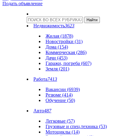
Подать объявление
Недвижимость
3623
Жилая (1878)
Новостройки (31)
Дома (154)
Коммерческая (286)
Дачи (453)
Гаражи, погреба (607)
Земля (201)
Работа
7413
Вакансии (6939)
Резюме (414)
Обучение (50)
Авто
487
Легковые (57)
Грузовые и спец.техника (53)
Мотоциклы (14)