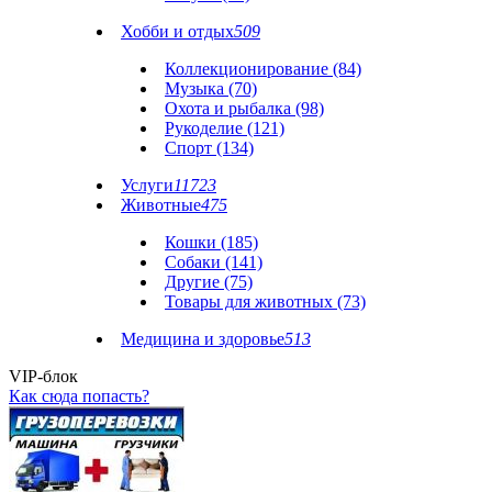
Хобби и отдых
509
Коллекционирование (84)
Музыка (70)
Охота и рыбалка (98)
Рукоделие (121)
Спорт (134)
Услуги
11723
Животные
475
Кошки (185)
Собаки (141)
Другие (75)
Товары для животных (73)
Медицина и здоровье
513
VIP-блок
Как сюда попасть?