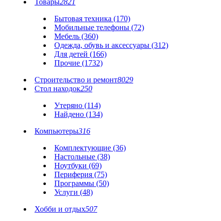
Товары
2821
Бытовая техника (170)
Мобильные телефоны (72)
Мебель (360)
Одежда, обувь и аксессуары (312)
Для детей (166)
Прочие (1732)
Строительство и ремонт
8029
Стол находок
250
Утеряно (114)
Найдено (134)
Компьютеры
316
Комплектующие (36)
Настольные (38)
Ноутбуки (69)
Периферия (75)
Программы (50)
Услуги (48)
Хобби и отдых
507