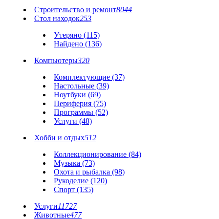
Строительство и ремонт
8044
Стол находок
253
Утеряно (115)
Найдено (136)
Компьютеры
320
Комплектующие (37)
Настольные (39)
Ноутбуки (69)
Периферия (75)
Программы (52)
Услуги (48)
Хобби и отдых
512
Коллекционирование (84)
Музыка (73)
Охота и рыбалка (98)
Рукоделие (120)
Спорт (135)
Услуги
11727
Животные
477