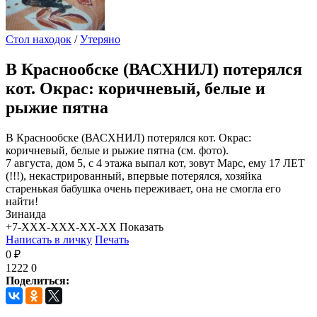
Стол находок
/
Утеряно
В Краснообске (ВАСХНИЛ) потерялся
кот. Окрас: коричневый, белые и
рыжие пятна
В Краснообске (ВАСХНИЛ) потерялся кот. Окрас:
коричневый, белые и рыжие пятна (см. фото).
7 августа, дом 5, с 4 этажа выпал кот, зовут Марс, ему 17 ЛЕТ
(!!!), некастрированный, впервые потерялся, хозяйка
старенькая бабушка очень переживает, она не смогла его
найти!
Зинаида
+7-XXX-XXX-XX-XX
Показать
Написать в личку
Печать
0 ₽
1222
0
Поделиться: