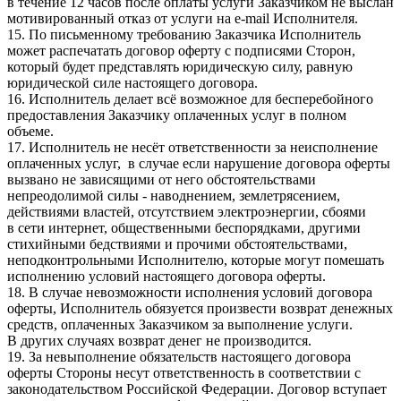
в течение 12 часов после оплаты услуги Заказчиком не выслан
мотивированный отказ от услуги на e-mail Исполнителя.
15. По письменному требованию Заказчика Исполнитель
может распечатать договор оферту с подписями Сторон,
который будет представлять юридическую силу, равную
юридической силе настоящего договора.
16. Исполнитель делает всё возможное для бесперебойного
предоставления Заказчику оплаченных услуг в полном
объеме.
17. Исполнитель не несёт ответственности за неисполнение
оплаченных услуг, в случае если нарушение договора оферты
вызвано не зависящими от него обстоятельствами
непреодолимой силы - наводнением, землетрясением,
действиями властей, отсутствием электроэнергии, сбоями
в сети интернет, общественными беспорядками, другими
стихийными бедствиями и прочими обстоятельствами,
неподконтрольными Исполнителю, которые могут помешать
исполнению условий настоящего договора оферты.
18. В случае невозможности исполнения условий договора
оферты, Исполнитель обязуется произвести возврат денежных
средств, оплаченных Заказчиком за выполнение услуги.
В других случаях возврат денег не производится.
19. За невыполнение обязательств настоящего договора
оферты Стороны несут ответственность в соответствии с
законодательством Российской Федерации. Договор вступает