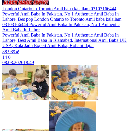
London Ontario to Toronto Amil baba kalailam 03103166444
Powerful Amil Baba In Pakistan, No 1 Authentic Amil Baba In
Lahore, Bes pop London Ontario to Toronto Amil baba kalailam
03103166444 Powerful Amil Baba In Pakistan, No 1 Authentic
Amil Baba In Lahor
Powerful Amil Baba In Pakistan, No 1 Authentic Amil Baba In
Lahore, Best Amil Baba In Islamabad, International Amil Baba UK
USA, Kala Jadu Expert Amil Baba, Rohani Ilaj...
88 989 ₽
14
0
08.08.2026
18:49
7