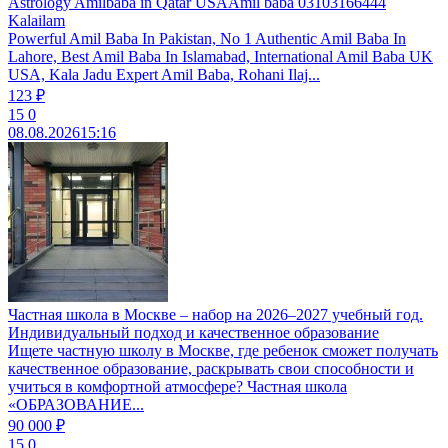
Astrology Amilbaba in Qatar USAAmil baba 03103166444
Kalailam
Powerful Amil Baba In Pakistan, No 1 Authentic Amil Baba In
Lahore, Best Amil Baba In Islamabad, International Amil Baba UK
USA, Kala Jadu Expert Amil Baba, Rohani Ilaj...
123 ₽
15
0
08.08.2026
15:16
Частная школа в Москве – набор на 2026–2027 учебный год.
Индивидуальный подход и качественное образование
Ищете частную школу в Москве, где ребенок сможет получать
качественное образование, раскрывать свои способности и
учиться в комфортной атмосфере? Частная школа
«ОБРАЗОВАНИЕ...
90 000 ₽
15
0