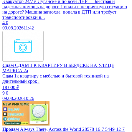
Эвакуатор 24/7 в Луганске и по всей ЛНР — Быстрая и
надежная помощь на дороге Попали в неприятную ситуацию
на дороге? Машина заглохла, попала в ДТП или требует
транспортировки в...
4
0
09.08.2026
11:42
Сдам
СДАМ 1 К КВАРТИРУ В БЕРДСКЕ НА УЛИЦЕ
МАРКСА 2а
Сдам 1к квартиру с мебелью и бытовой техникой на
длительный срок .
18 000 ₽
9
0
09.08.2026
10:26
Продам
Always There, Across the World 28578-16-7 5449-12-7