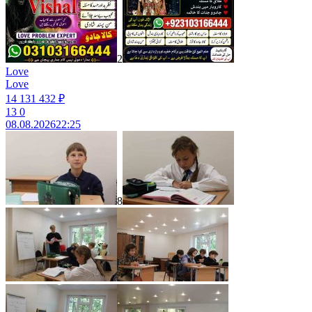
2
Love
Love
14 131 432 ₽
13
0
08.08.2026
22:25
8