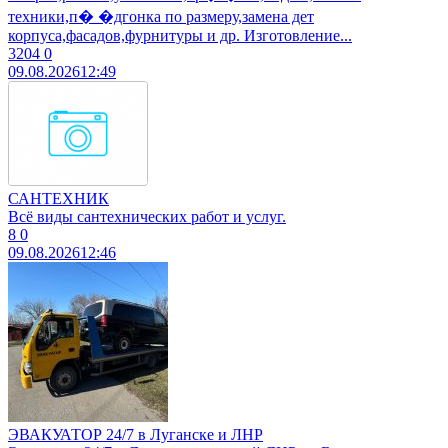
техники,п� �дгонка по размеру,замена дет
корпуса,фасадов,фурнитуры и др. Изготовление...
3204
0
09.08.2026
12:49
САНТЕХНИК
Всё виды сантехнических работ и услуг.
8
0
09.08.2026
12:46
ЭВАКУАТОР 24/7 в Луганске и ЛНР