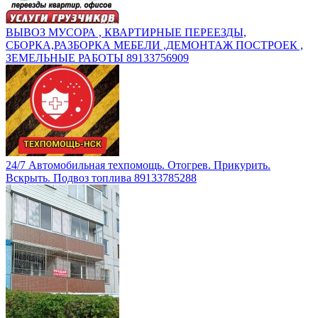
ВЫВОЗ МУСОРА , КВАРТИРНЫЕ ПЕРЕЕЗДЫ,
СБОРКА,РАЗБОРКА МЕБЕЛИ ,ДЕМОНТАЖ ПОСТРОЕК ,
ЗЕМЕЛЬНЫЕ РАБОТЫ 89133756909
24/7 Автомобильная техпомощь. Отогрев. Прикурить.
Вскрыть. Подвоз топлива 89133785288