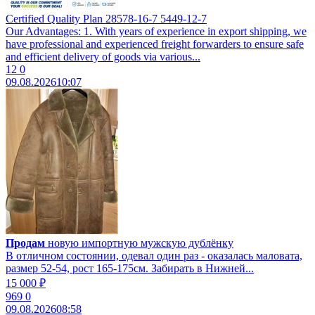
Certified Quality Plan 28578-16-7 5449-12-7
Our Advantages: 1. With years of experience in export shipping, we
have professional and experienced freight forwarders to ensure safe
and efficient delivery of goods via various...
12
0
09.08.2026
10:07
Продам
новую импортную мужскую дублёнку
В отличном состоянии, одевал один раз - оказалась маловата,
размер 52-54, рост 165-175см. Забирать в Нижней...
15 000 ₽
969
0
09.08.2026
08:58