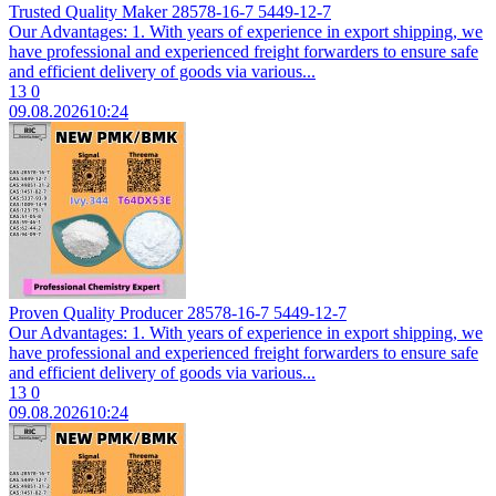
Trusted Quality Maker 28578-16-7 5449-12-7
Our Advantages: 1. With years of experience in export shipping, we
have professional and experienced freight forwarders to ensure safe
and efficient delivery of goods via various...
13
0
09.08.2026
10:24
Proven Quality Producer 28578-16-7 5449-12-7
Our Advantages: 1. With years of experience in export shipping, we
have professional and experienced freight forwarders to ensure safe
and efficient delivery of goods via various...
13
0
09.08.2026
10:24