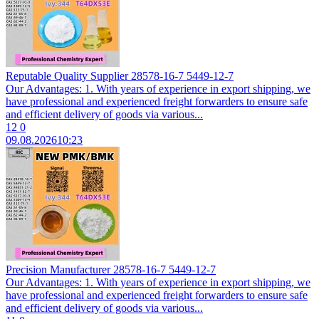
Reputable Quality Supplier 28578-16-7 5449-12-7
Our Advantages: 1. With years of experience in export shipping, we
have professional and experienced freight forwarders to ensure safe
and efficient delivery of goods via various...
12
0
09.08.2026
10:23
Precision Manufacturer 28578-16-7 5449-12-7
Our Advantages: 1. With years of experience in export shipping, we
have professional and experienced freight forwarders to ensure safe
and efficient delivery of goods via various...