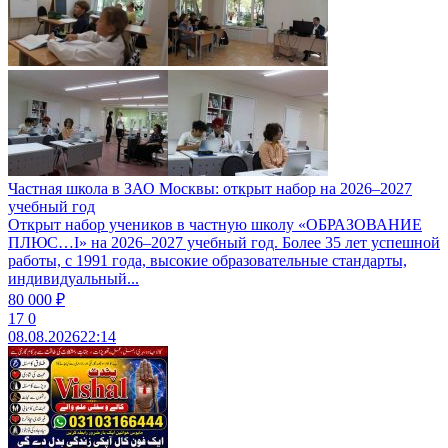
Частная школа в ЗАО Москвы: открыт набор на 2026–2027
учебный год
Открыт набор учеников в частную школу «ОБРАЗОВАНИЕ
ПЛЮС…I» на 2026–2027 учебный год. Более 35 лет успешной
работы, с 1991 года, высокие образовательные стандарты,
индивидуальный...
80 000 ₽
17
0
08.08.2026
22:14