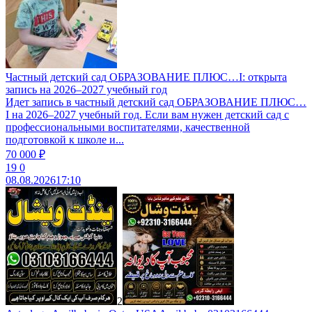
Частный детский сад ОБРАЗОВАНИЕ ПЛЮС…I: открыта
запись на 2026–2027 учебный год
Идет запись в частный детский сад ОБРАЗОВАНИЕ ПЛЮС…
I на 2026–2027 учебный год. Если вам нужен детский сад с
профессиональными воспитателями, качественной
подготовкой к школе и...
70 000 ₽
19
0
08.08.2026
17:10
2