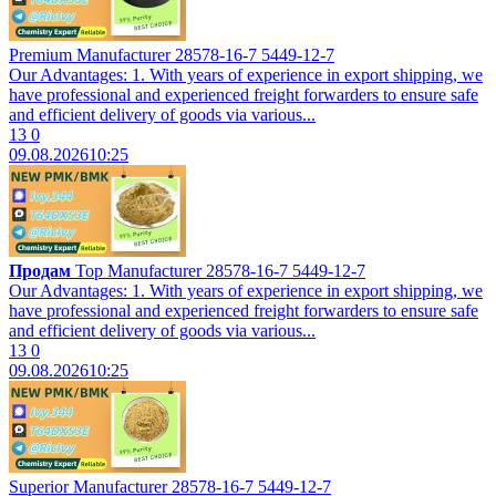
Premium Manufacturer 28578-16-7 5449-12-7
Our Advantages: 1. With years of experience in export shipping, we
have professional and experienced freight forwarders to ensure safe
and efficient delivery of goods via various...
13
0
09.08.2026
10:25
Продам
Top Manufacturer 28578-16-7 5449-12-7
Our Advantages: 1. With years of experience in export shipping, we
have professional and experienced freight forwarders to ensure safe
and efficient delivery of goods via various...
13
0
09.08.2026
10:25
Superior Manufacturer 28578-16-7 5449-12-7