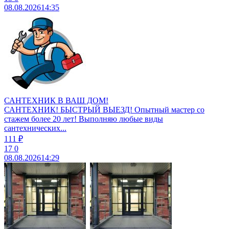
08.08.2026
14:35
САНТЕХНИК В ВАШ ДОМ!
САНТЕХНИК! БЫСТРЫЙ ВЫЕЗД! Опытный мастер со
стажем более 20 лет! Выполняю любые виды
сантехнических...
111 ₽
17
0
08.08.2026
14:29