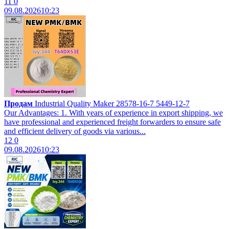
11
0
09.08.2026
10:23
Продам
Industrial Quality Maker 28578-16-7 5449-12-7
Our Advantages: 1. With years of experience in export shipping, we
have professional and experienced freight forwarders to ensure safe
and efficient delivery of goods via various...
12
0
09.08.2026
10:23