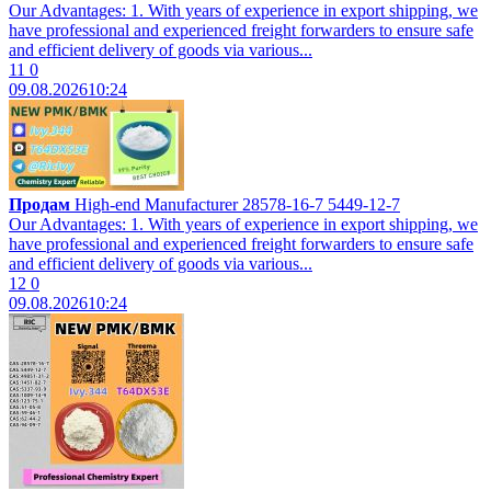
Our Advantages: 1. With years of experience in export shipping, we
have professional and experienced freight forwarders to ensure safe
and efficient delivery of goods via various...
11
0
09.08.2026
10:24
Продам
High-end Manufacturer 28578-16-7 5449-12-7
Our Advantages: 1. With years of experience in export shipping, we
have professional and experienced freight forwarders to ensure safe
and efficient delivery of goods via various...
12
0
09.08.2026
10:24