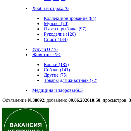
Хобби и отдых
507
Коллекционирование (84)
Музыка (70)
Охота и рыбалка (97)
Рукоделие (120)
Спорт (134)
Услуги
11716
Животные
474
Кошки (185)
Собаки (141)
Другие (75)
Товары для животных (72)
Медицина и здоровье
505
Объявление
№38692
, добавлено
09.06.2026
10:50
, просмотров:
3