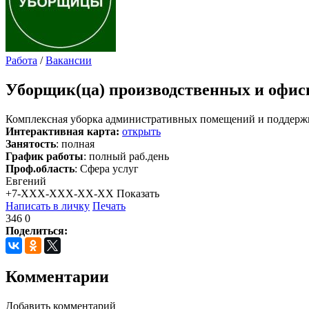
Работа
/
Вакансии
Уборщик(ца) производственных и офи
Комплексная уборка административных помещений и поддержив
Интерактивная карта:
открыть
Занятость
: полная
График работы
: полный раб.день
Проф.область
: Сфера услуг
Евгений
+7-XXX-XXX-XX-XX
Показать
Написать в личку
Печать
346
0
Поделиться:
Комментарии
Добавить комментарий