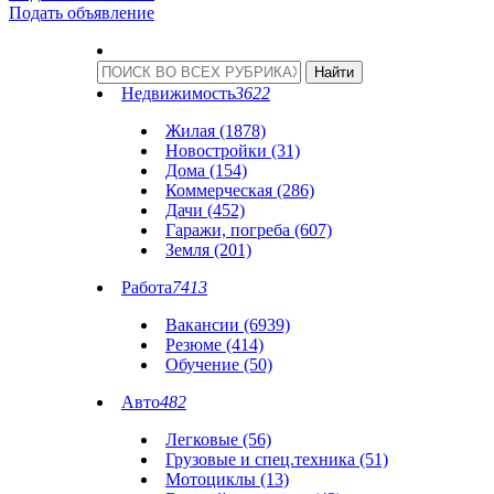
Подать объявление
Недвижимость
3622
Жилая (1878)
Новостройки (31)
Дома (154)
Коммерческая (286)
Дачи (452)
Гаражи, погреба (607)
Земля (201)
Работа
7413
Вакансии (6939)
Резюме (414)
Обучение (50)
Авто
482
Легковые (56)
Грузовые и спец.техника (51)
Мотоциклы (13)