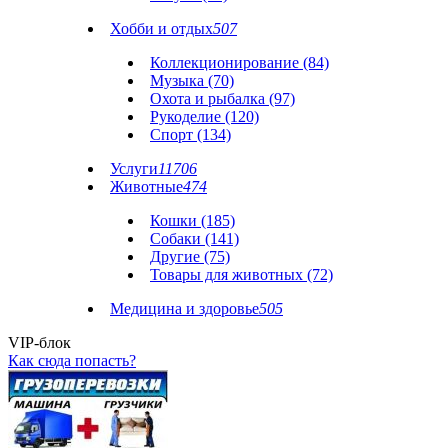
Хобби и отдых
507
Коллекционирование (84)
Музыка (70)
Охота и рыбалка (97)
Рукоделие (120)
Спорт (134)
Услуги
11706
Животные
474
Кошки (185)
Собаки (141)
Другие (75)
Товары для животных (72)
Медицина и здоровье
505
VIP-блок
Как сюда попасть?