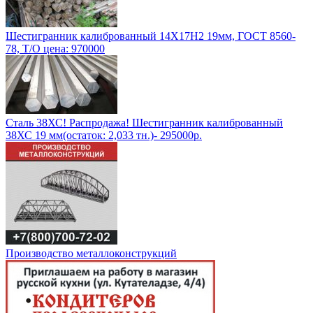
Шестигранник калиброванный 14Х17Н2 19мм, ГОСТ 8560-
78, Т/О цена: 970000
Сталь 38ХС! Распродажа! Шестигранник калиброванный
38ХС 19 мм(остаток: 2,033 тн.)- 295000р.
Производство металлоконструкций