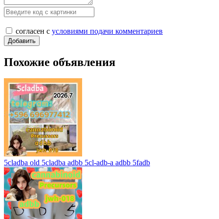
согласен с
условиями подачи комментариев
Похожие объявления
5cladba old 5cladba adbb 5cl-adb-a adbb 5fadb