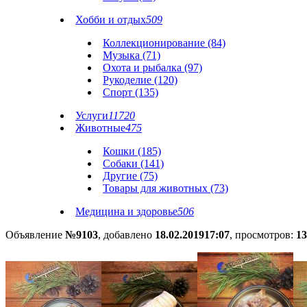
Хобби и отдых
509
Коллекционирование (84)
Музыка (71)
Охота и рыбалка (97)
Рукоделие (120)
Спорт (135)
Услуги
11720
Животные
475
Кошки (185)
Собаки (141)
Другие (75)
Товары для животных (73)
Медицина и здоровье
506
Объявление
№9103
, добавлено
18.02.2019
17:07
, просмотров:
13