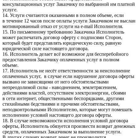
консультационных услуг Заказчику по выбранной им платной
услуге.
14. Услуги считаются оказанными в полном объеме, если
в течение 12 часов после оплаты услуги Заказчиком не выслан
мотивированный отказ от услуги на e-mail Исполнителя.
15. По письменному требованию Заказчика Исполнитель
может распечатать договор оферту с подписями Сторон,
который будет представлять юридическую силу, равную
юридической силе настоящего договора.
16. Исполнитель делает всё возможное для бесперебойного
предоставления Заказчику оплаченных услуг в полном
объеме.
17. Исполнитель не несёт ответственности за неисполнение
оплаченных услуг, в случае если нарушение договора оферты
вызвано не зависящими от него обстоятельствами
непреодолимой силы - наводнением, землетрясением,
действиями властей, отсутствием электроэнергии, сбоями
в сети интернет, общественными беспорядками, другими
стихийными бедствиями и прочими обстоятельствами,
неподконтрольными Исполнителю, которые могут помешать
исполнению условий настоящего договора оферты.
18. В случае невозможности исполнения условий договора
оферты, Исполнитель обязуется произвести возврат денежных
средств, оплаченных Заказчиком за выполнение услуги.
В других случаях возврат денег не производится.