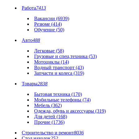
Работа
7413
Вакансии (6939)
Резюме (414)
Обучение (50)
Авто
488
Легковые (58)
Грузовые и спец.техника (53)
Мотоциклы (14)
Водный транспорт (43)
Запчасти и колеса (319)
Товары
2838
Бытовая техника (170)
Мобильные телефоны (74)
Мебель (362)
Одежда, обувь и аксессуары (319)
Для детей (168)
Прочие (1736)
Строительство и ремонт
8036
Стол находок
252