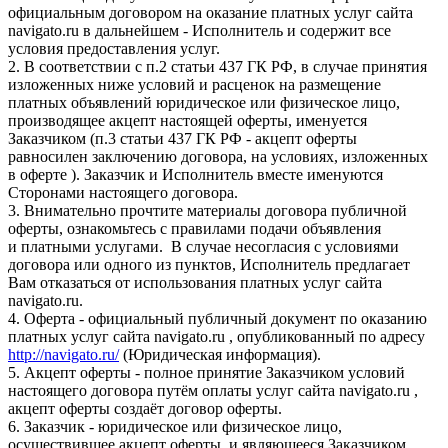
официальным договором на оказание платных услуг сайта
navigato.ru в дальнейшем - Исполнитель и содержит все
условия предоставления услуг.
2. В соответствии с п.2 статьи 437 ГК РФ, в случае принятия
изложенных ниже условий и расценок на размещение
платных объявлений юридическое или физическое лицо,
производящее акцепт настоящей оферты, именуется
Заказчиком (п.3 статьи 437 ГК РФ - акцепт оферты
равносилен заключению договора, на условиях, изложенных
в оферте ). Заказчик и Исполнитель вместе именуются
Сторонами настоящего договора.
3. Внимательно прочтите материалы договора публичной
оферты, ознакомьтесь с правилами подачи объявления
и платными услугами. В случае несогласия с условиями
договора или одного из пунктов, Исполнитель предлагает
Вам отказаться от использования платных услуг сайта
navigato.ru.
4. Оферта - официальный публичный документ по оказанию
платных услуг сайта navigato.ru , опубликованный по адресу
http://navigato.ru/
(Юридическая информация).
5. Акцепт оферты - полное принятие Заказчиком условий
настоящего договора путём оплаты услуг сайта navigato.ru ,
акцепт оферты создаёт договор оферты.
6. Заказчик - юридическое или физическое лицо,
осуществившее акцепт оферты, и являющееся Заказчиком