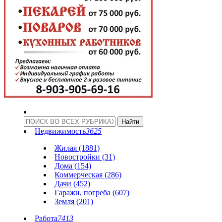
Недвижимость
3625
Жилая (1881)
Новостройки (31)
Дома (154)
Коммерческая (286)
Дачи (452)
Гаражи, погреба (607)
Земля (201)
Работа
7413