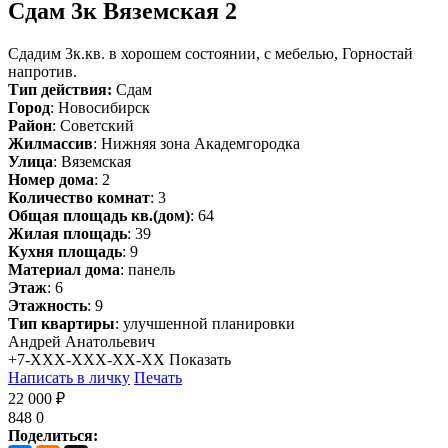
Сдам
3к Вяземская 2
Сдадим 3к.кв. в хорошем состоянии, с мебелью, Горностай
напротив.
Тип действия:
Сдам
Город
: Новосибирск
Район
: Советский
Жилмассив
: Нижняя зона Академгородка
Улица
: Вяземская
Номер дома
: 2
Количество комнат
: 3
Общая площадь кв.(дом)
: 64
Жилая площадь
: 39
Кухня площадь
: 9
Материал дома
: панель
Этаж
: 6
Этажность
: 9
Тип квартиры
: улучшенной планировки
Андрей Анатольевич
+7-XXX-XXX-XX-XX
Показать
Написать в личку
Печать
22 000 ₽
848
0
Поделиться: