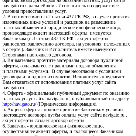
официальным договором на оказание платных услуг сайта
navigato.ru в дальнейшем - Исполнитель и содержит все
условия предоставления услуг.
2. В соответствии с п.2 статьи 437 ГК РФ, в случае принятия
изложенных ниже условий и расценок на размещение
платных объявлений юридическое или физическое лицо,
производящее акцепт настоящей оферты, именуется
Заказчиком (п.3 статьи 437 ГК РФ - акцепт оферты
равносилен заключению договора, на условиях, изложенных
в оферте ). Заказчик и Исполнитель вместе именуются
Сторонами настоящего договора.
3. Внимательно прочтите материалы договора публичной
оферты, ознакомьтесь с правилами подачи объявления
и платными услугами. В случае несогласия с условиями
договора или одного из пунктов, Исполнитель предлагает
Вам отказаться от использования платных услуг сайта
navigato.ru.
4. Оферта - официальный публичный документ по оказанию
платных услуг сайта navigato.ru , опубликованный по адресу
http://navigato.ru/
(Юридическая информация).
5. Акцепт оферты - полное принятие Заказчиком условий
настоящего договора путём оплаты услуг сайта navigato.ru ,
акцепт оферты создаёт договор оферты.
6. Заказчик - юридическое или физическое лицо,
осуществившее акцепт оферты, и являющееся Заказчиком