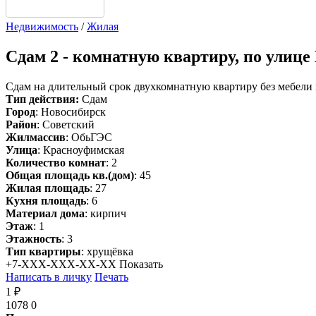
Недвижимость
/
Жилая
Сдам
2 - комнатную квартиру, по улиц
Сдам на длительный срок двухкомнатную квартиру без мебели
Тип действия:
Сдам
Город
: Новосибирск
Район
: Советский
Жилмассив
: ОбьГЭС
Улица
: Красноуфимская
Количество комнат
: 2
Общая площадь кв.(дом)
: 45
Жилая площадь
: 27
Кухня площадь
: 6
Материал дома
: кирпич
Этаж
: 1
Этажность
: 3
Тип квартиры
: хрущёвка
+7-XXX-XXX-XX-XX
Показать
Написать в личку
Печать
1 ₽
1078
0