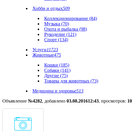
Хобби и отдых
509
Коллекционирование (84)
Музыка (70)
Охота и рыбалка (98)
Рукоделие (121)
Спорт (134)
Услуги
11723
Животные
475
Кошки (185)
Собаки (141)
Другие (75)
Товары для животных (73)
Медицина и здоровье
513
Объявление
№4282
, добавлено
03.08.2016
12:43
, просмотров:
10