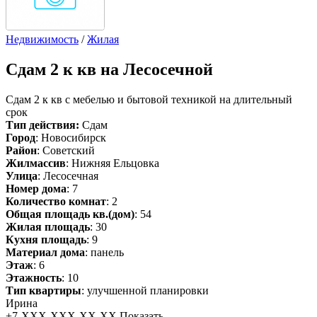
Недвижимость
/
Жилая
Сдам
2 к кв на Лесосечной
Сдам 2 к кв с мебелью и бытовой техникой на длительный
срок
Тип действия:
Сдам
Город
: Новосибирск
Район
: Советский
Жилмассив
: Нижняя Ельцовка
Улица
: Лесосечная
Номер дома
: 7
Количество комнат
: 2
Общая площадь кв.(дом)
: 54
Жилая площадь
: 30
Кухня площадь
: 9
Материал дома
: панель
Этаж
: 6
Этажность
: 10
Тип квартиры
: улучшенной планировки
Ирина
+7-XXX-XXX-XX-XX
Показать