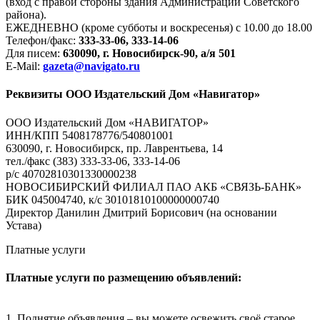
(вход с правой стороны здания Администрации Советского
района).
ЕЖЕДНЕВНО (кроме субботы и воскресенья) с 10.00 до 18.00
Телефон/факс:
333-33-06, 333-14-06
Для писем:
630090, г. Новосибирск-90, а/я 501
E-Mail:
gazeta@navigato.ru
Реквизиты ООО Издательский Дом «Навигатор»
ООО Издательский Дом «НАВИГАТОР»
ИНН/КПП 5408178776/540801001
630090, г. Новосибирск, пр. Лаврентьева, 14
тел./факс (383) 333-33-06, 333-14-06
р/с 40702810301330000238
НОВОСИБИРСКИЙ ФИЛИАЛ ПАО АКБ «СВЯЗЬ-БАНК»
БИК 045004740, к/с 30101810100000000740
Директор Данилин Дмитрий Борисович (на основании
Устава)
Платные услуги
Платные услуги по размещению объявлений:
1. Поднятие объявления – вы можете освежить своё старое