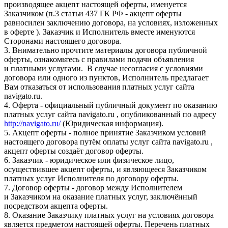
производящее акцепт настоящей оферты, именуется
Заказчиком (п.3 статьи 437 ГК РФ - акцепт оферты
равносилен заключению договора, на условиях, изложенных
в оферте ). Заказчик и Исполнитель вместе именуются
Сторонами настоящего договора.
3. Внимательно прочтите материалы договора публичной
оферты, ознакомьтесь с правилами подачи объявления
и платными услугами. В случае несогласия с условиями
договора или одного из пунктов, Исполнитель предлагает
Вам отказаться от использования платных услуг сайта
navigato.ru.
4. Оферта - официальный публичный документ по оказанию
платных услуг сайта navigato.ru , опубликованный по адресу
http://navigato.ru/
(Юридическая информация).
5. Акцепт оферты - полное принятие Заказчиком условий
настоящего договора путём оплаты услуг сайта navigato.ru ,
акцепт оферты создаёт договор оферты.
6. Заказчик - юридическое или физическое лицо,
осуществившее акцепт оферты, и являющееся Заказчиком
платных услуг Исполнителя по договору оферты.
7. Договор оферты - договор между Исполнителем
и Заказчиком на оказание платных услуг, заключённый
посредством акцепта оферты.
8. Оказание Заказчику платных услуг на условиях договора
является предметом настоящей оферты. Перечень платных