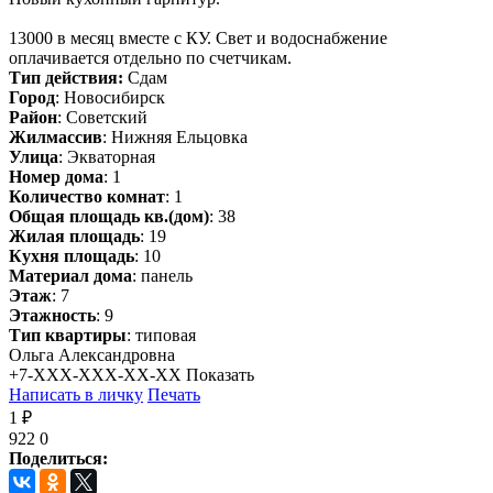
13000 в месяц вместе с КУ. Свет и водоснабжение
оплачивается отдельно по счетчикам.
Тип действия:
Сдам
Город
: Новосибирск
Район
: Советский
Жилмассив
: Нижняя Ельцовка
Улица
: Экваторная
Номер дома
: 1
Количество комнат
: 1
Общая площадь кв.(дом)
: 38
Жилая площадь
: 19
Кухня площадь
: 10
Материал дома
: панель
Этаж
: 7
Этажность
: 9
Тип квартиры
: типовая
Ольга Александровна
+7-XXX-XXX-XX-XX
Показать
Написать в личку
Печать
1 ₽
922
0
Поделиться: