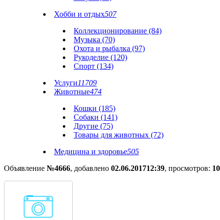
Хобби и отдых
507
Коллекционирование (84)
Музыка (70)
Охота и рыбалка (97)
Рукоделие (120)
Спорт (134)
Услуги
11709
Животные
474
Кошки (185)
Собаки (141)
Другие (75)
Товары для животных (72)
Медицина и здоровье
505
Объявление
№4666
, добавлено
02.06.2017
12:39
, просмотров:
10