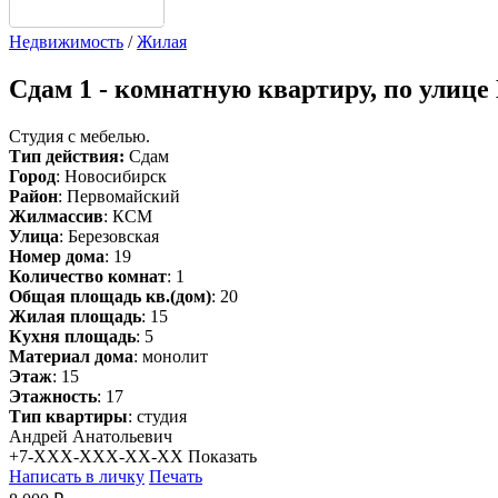
Недвижимость
/
Жилая
Сдам
1 - комнатную квартиру, по улице
Студия с мебелью.
Тип действия:
Сдам
Город
: Новосибирск
Район
: Первомайский
Жилмассив
: КСМ
Улица
: Березовская
Номер дома
: 19
Количество комнат
: 1
Общая площадь кв.(дом)
: 20
Жилая площадь
: 15
Кухня площадь
: 5
Материал дома
: монолит
Этаж
: 15
Этажность
: 17
Тип квартиры
: студия
Андрей Анатольевич
+7-XXX-XXX-XX-XX
Показать
Написать в личку
Печать