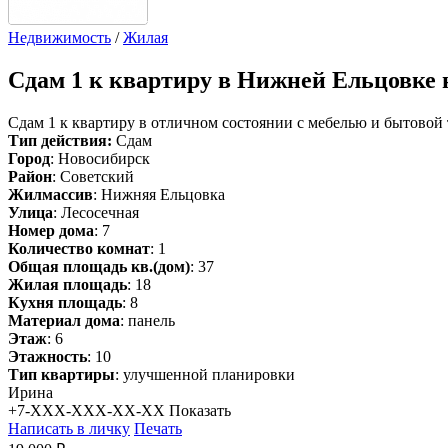
Недвижимость
/
Жилая
Сдам
1 к квартиру в Нижней Ельцовке н
Сдам 1 к квартиру в отличном состоянии с мебелью и бытовой 
Тип действия:
Сдам
Город
: Новосибирск
Район
: Советский
Жилмассив
: Нижняя Ельцовка
Улица
: Лесосечная
Номер дома
: 7
Количество комнат
: 1
Общая площадь кв.(дом)
: 37
Жилая площадь
: 18
Кухня площадь
: 8
Материал дома
: панель
Этаж
: 6
Этажность
: 10
Тип квартиры
: улучшенной планировки
Ирина
+7-XXX-XXX-XX-XX
Показать
Написать в личку
Печать