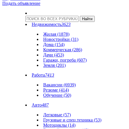
Подать объявление
Недвижимость
3623
Жилая (1878)
Новостройки (31)
Дома (154)
Коммерческая (286)
Дачи (453)
Гаражи, погреба (607)
Земля (201)
Работа
7413
Вакансии (6939)
Резюме (414)
Обучение (50)
Авто
487
Легковые (57)
Грузовые и спец.техника (53)
Мотоциклы (14)