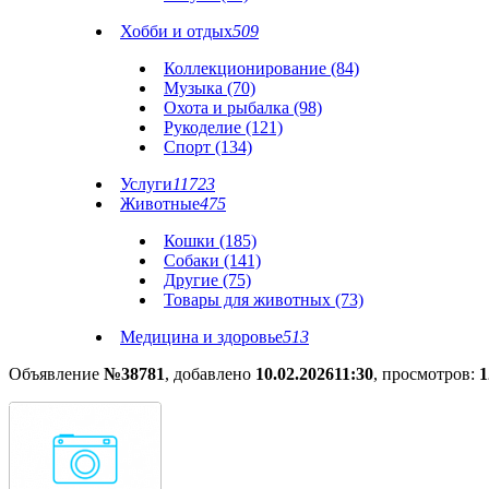
Хобби и отдых
509
Коллекционирование (84)
Музыка (70)
Охота и рыбалка (98)
Рукоделие (121)
Спорт (134)
Услуги
11723
Животные
475
Кошки (185)
Собаки (141)
Другие (75)
Товары для животных (73)
Медицина и здоровье
513
Объявление
№38781
, добавлено
10.02.2026
11:30
, просмотров:
1