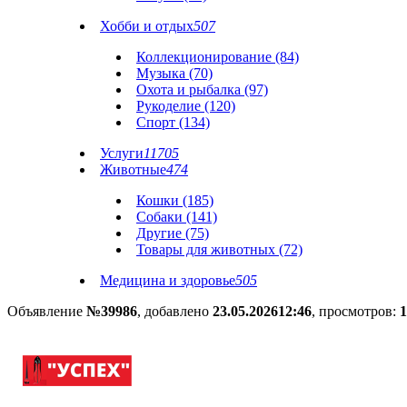
Хобби и отдых
507
Коллекционирование (84)
Музыка (70)
Охота и рыбалка (97)
Рукоделие (120)
Спорт (134)
Услуги
11705
Животные
474
Кошки (185)
Собаки (141)
Другие (75)
Товары для животных (72)
Медицина и здоровье
505
Объявление
№39986
, добавлено
23.05.2026
12:46
, просмотров:
1