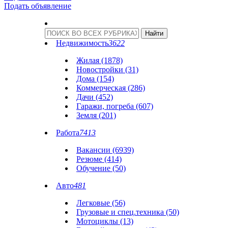
Подать объявление
Недвижимость
3622
Жилая (1878)
Новостройки (31)
Дома (154)
Коммерческая (286)
Дачи (452)
Гаражи, погреба (607)
Земля (201)
Работа
7413
Вакансии (6939)
Резюме (414)
Обучение (50)
Авто
481
Легковые (56)
Грузовые и спец.техника (50)
Мотоциклы (13)