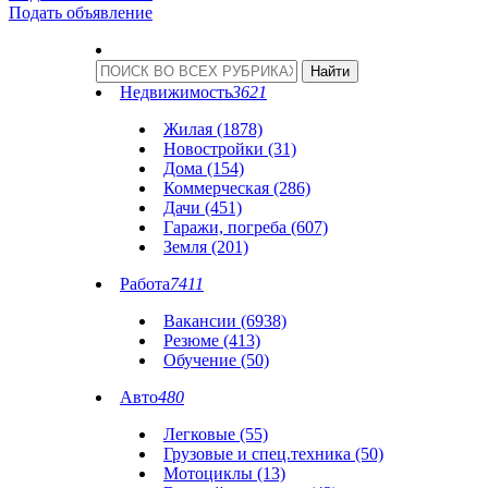
Подать объявление
Недвижимость
3621
Жилая (1878)
Новостройки (31)
Дома (154)
Коммерческая (286)
Дачи (451)
Гаражи, погреба (607)
Земля (201)
Работа
7411
Вакансии (6938)
Резюме (413)
Обучение (50)
Авто
480
Легковые (55)
Грузовые и спец.техника (50)
Мотоциклы (13)