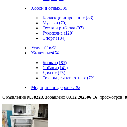
Хобби и отдых
506
Коллекционирование (83)
Музыка (70)
Охота и рыбалка (97)
Рукоделие (120)
Спорт (134)
Услуги
11667
Животные
474
Кошки (185)
Собаки (141)
Другие (75)
Товары для животных (72)
Медицина и здоровье
502
Объявление
№38228
, добавлено
03.12.2025
06:16
, просмотров:
8