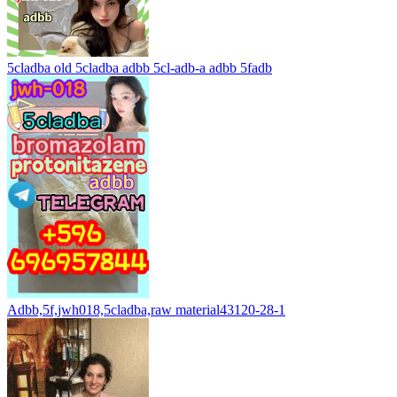
5cladba old 5cladba adbb 5cl-adb-a adbb 5fadb
Adbb,5f,jwh018,5cladba,raw material43120-28-1