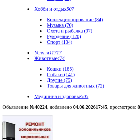
Хобби и отдых
507
Коллекционирование (84)
Музыка (70)
Охота и рыбалка (97)
Рукоделие (120)
Спорт (134)
Услуги
11717
Животные
474
Кошки (185)
Собаки (141)
Другие (75)
Товары для животных (72)
Медицина и здоровье
505
Объявление
№40224
, добавлено
04.06.2026
17:45
, просмотров:
8