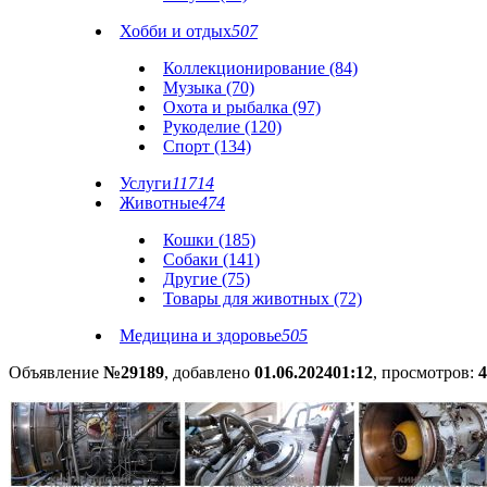
Хобби и отдых
507
Коллекционирование (84)
Музыка (70)
Охота и рыбалка (97)
Рукоделие (120)
Спорт (134)
Услуги
11714
Животные
474
Кошки (185)
Собаки (141)
Другие (75)
Товары для животных (72)
Медицина и здоровье
505
Объявление
№29189
, добавлено
01.06.2024
01:12
, просмотров:
4