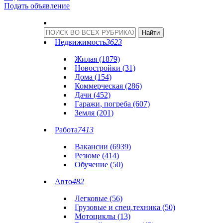
Подать объявление
Недвижимость
3623
Жилая (1879)
Новостройки (31)
Дома (154)
Коммерческая (286)
Дачи (452)
Гаражи, погреба (607)
Земля (201)
Работа
7413
Вакансии (6939)
Резюме (414)
Обучение (50)
Авто
482
Легковые (56)
Грузовые и спец.техника (50)
Мотоциклы (13)