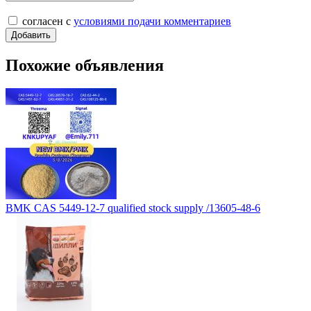
согласен с
условиями подачи комментариев
Похожие объявления
BMK CAS 5449-12-7 qualified stock supply /13605-48-6