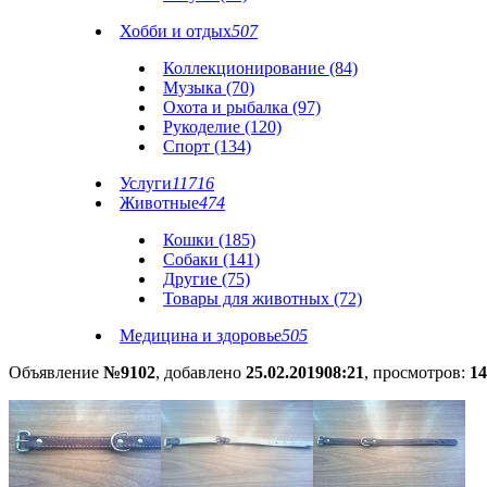
Хобби и отдых
507
Коллекционирование (84)
Музыка (70)
Охота и рыбалка (97)
Рукоделие (120)
Спорт (134)
Услуги
11716
Животные
474
Кошки (185)
Собаки (141)
Другие (75)
Товары для животных (72)
Медицина и здоровье
505
Объявление
№9102
, добавлено
25.02.2019
08:21
, просмотров:
14