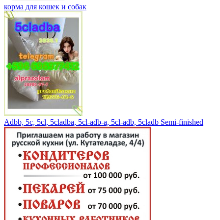
корма для кошек и собак
Adbb, 5c, 5cl, 5cladba, 5cl-adb-a, 5cl-adb, 5cladb Semi-finished